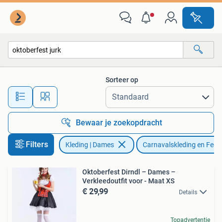
Carnavalskleding en Feestkleding
Sorteer op
Alle afstanden…
Bewaar je zoekopdracht
Filters
Kleding | Dames
Carnavalskleding en Fees
Oktoberfest Dirndl – Dames –
Verkleedoutfit voor - Maat XS
€ 29,99
Details
Topadvertentie