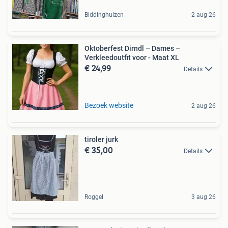
Biddinghuizen
2 aug 26
Oktoberfest Dirndl – Dames –
Verkleedoutfit voor - Maat XL
€ 24,99
Details
Bezoek website
2 aug 26
tiroler jurk
€ 35,00
Details
Roggel
3 aug 26