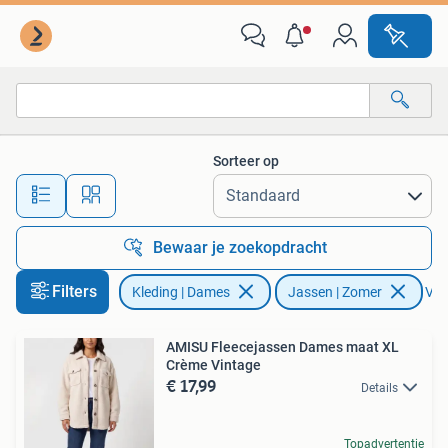
Jassen | Zomer
Sorteer op
Alle afstanden…
Bewaar je zoekopdracht
Filters
Kleding | Dames
Jassen | Zomer
Verw
AMISU Fleecejassen Dames maat XL
Crème Vintage
€ 17,99
Details
Topadvertentie