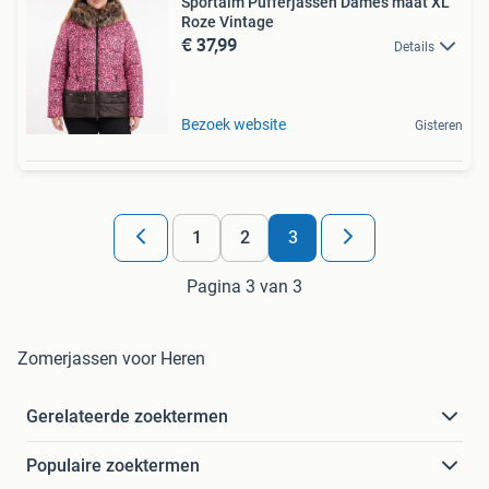
Sportalm Pufferjassen Dames maat XL
Roze Vintage
€ 37,99
Details
Bezoek website
Gisteren
1
2
3
Pagina 3 van 3
Zomerjassen voor Heren
Gerelateerde zoektermen
Populaire zoektermen