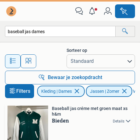
Jassen | Zomer
Sorteer op
Alle afstanden…
Bewaar je zoekopdracht
Filters
Kleding | Dames
Jassen | Zomer
Verw
Baseball jas créme met groen maat xs
h&m
Bieden
Details