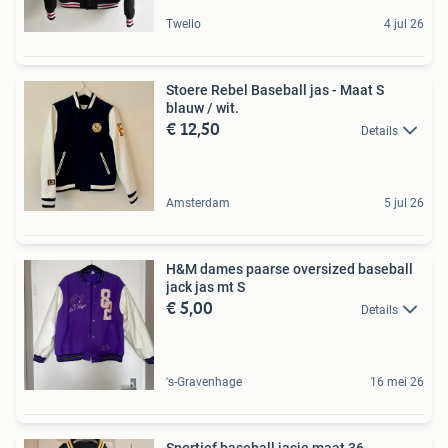
Twello
4 jul 26
Stoere Rebel Baseball jas - Maat S
blauw / wit.
€ 12,50
Details
Amsterdam
5 jul 26
H&M dames paarse oversized baseball
jack jas mt S
€ 5,00
Details
's-Gravenhage
16 mei 26
Sportief baseball jasje maat 36