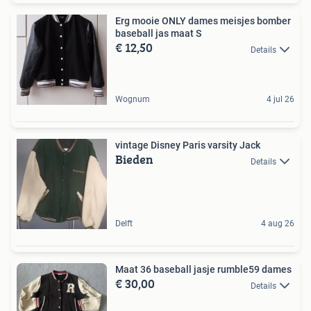
Erg mooie ONLY dames meisjes bomber
baseball jas maat S
€ 12,50
Details
Wognum
4 jul 26
vintage Disney Paris varsity Jack
Bieden
Details
Delft
4 aug 26
Maat 36 baseball jasje rumble59 dames
€ 30,00
Details