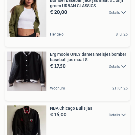
Bomber baseball jack jas maat XL olijf
groen URBAN CLASSICS
€ 20,00
Details
Hengelo
8 jul 26
Erg mooie ONLY dames meisjes bomber
baseball jas maat S
€ 17,50
Details
Wognum
21 jun 26
NBA Chicago Bulls jas
€ 15,00
Details