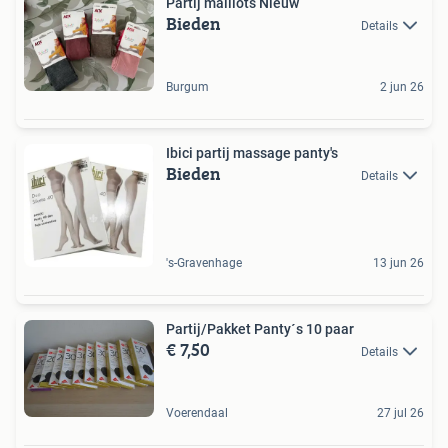
Partij maillots Nieuw
Bieden
Details
Burgum
2 jun 26
Ibici partij massage panty's
Bieden
Details
's-Gravenhage
13 jun 26
Partij/Pakket Panty´s 10 paar
€ 7,50
Details
Voerendaal
27 jul 26