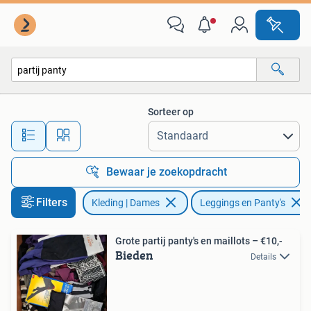
Leggings, Maillots en Panty's
Sorteer op
Alle afstanden…
Bewaar je zoekopdracht
Filters
Kleding | Dames
Leggings en Panty's
Grote partij panty's en maillots – €10,-
Bieden
Details