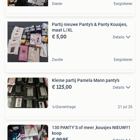
Dieren
Eergisteren
Partij nieuwe Panty's & Panty Kousjes,
maat L/XL
€ 5,00
Details
Zwolle
Eergisteren
Kleine partij Pamela Mann panty's
€ 125,00
Details
's-Gravenhage
21 jul 26
130 PANTY’S of meer ,kousjes NIEUW!!1
koop
€ 99,95