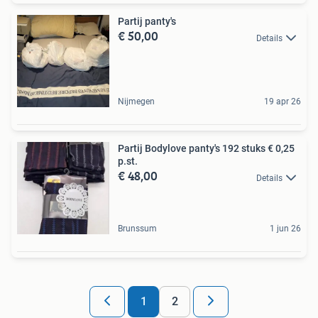
Partij panty's
€ 50,00
Details
Nijmegen
19 apr 26
Partij Bodylove panty's 192 stuks € 0,25
p.st.
€ 48,00
Details
Brunssum
1 jun 26
1
2