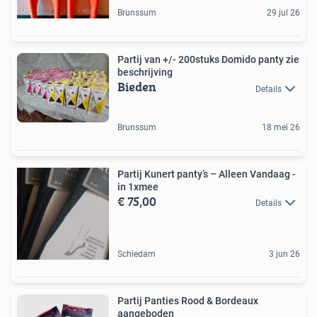
Brunssum
29 jul 26
Partij van +/- 200stuks Domido panty zie
beschrijving
Bieden
Details
Brunssum
18 mei 26
Partij Kunert panty’s – Alleen Vandaag -
in 1xmee
€ 75,00
Details
Schiedam
3 jun 26
Partij Panties Rood & Bordeaux
aangeboden