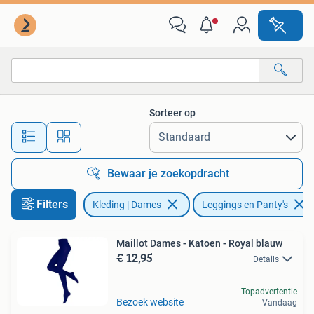
Leggings, Maillots en Panty's
Sorteer op
Alle afstanden…
Bewaar je zoekopdracht
Filters
Kleding | Dames
Leggings en Panty's
Maillot Dames - Katoen - Royal blauw
€ 12,95
Details
Topadvertentie
Bezoek website
Vandaag