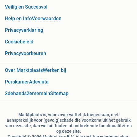
Veilig en Succesvol
Help en Info
Voorwaarden
Privacyverklaring
Cookiebeleid
Privacyvoorkeuren
Over Marktplaats
Werken bij
Perskamer
Adevinta
2dehands
2ememain
Sitemap
Marktplaats is, voor zover wettelijk toegestaan, niet
aansprakelijk voor (gevolg)schade die voortkomt uit het gebruik
van deze site, dan wel uit fouten of ontbrekende functionaliteiten
op deze site.
Copyright © 2026 Marktplaats B.V. Alle rechten voorbehouden.