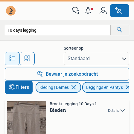
Leggings, Maillots en Panty's
Sorteer op
Alle afstanden…
Bewaar je zoekopdracht
Filters
Kleding | Dames
Leggings en Panty's
Broek/ legging 10 Days 1
Bieden
Details