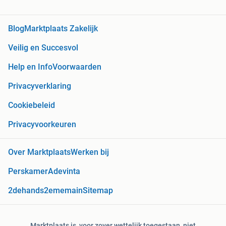
Blog
Marktplaats Zakelijk
Veilig en Succesvol
Help en Info
Voorwaarden
Privacyverklaring
Cookiebeleid
Privacyvoorkeuren
Over Marktplaats
Werken bij
Perskamer
Adevinta
2dehands
2ememain
Sitemap
Marktplaats is, voor zover wettelijk toegestaan, niet