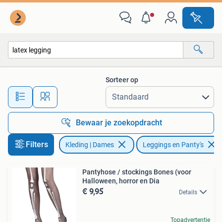
Leggings, Maillots en Panty's
Sorteer op
Alle afstanden…
Bewaar je zoekopdracht
Filters
Kleding | Dames
Leggings en Panty's
Pantyhose / stockings Bones (voor
Halloween, horror en Dia
€ 9,95
Details
Topadvertentie