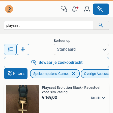
Spelcomputers | Overige Accessoires
Sorteer op
Alle afstanden…
Bewaar je zoekopdracht
Filters
Spelcomputers, Games
Overige Accessoir
Playseat Evolution Black - Racestoel
voor Sim Racing
€ 149,00
Details