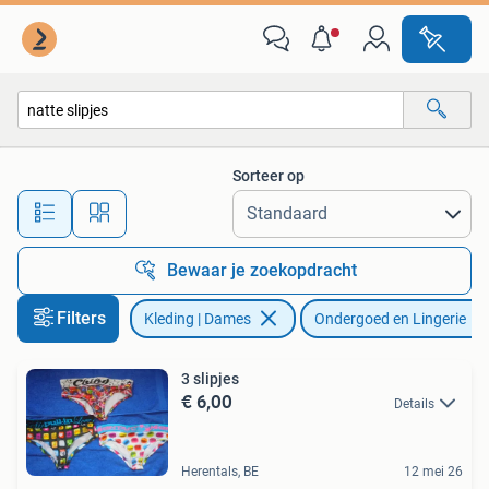
Ondergoed en Lingerie
Sorteer op
Alle afstanden…
Bewaar je zoekopdracht
Filters
Kleding | Dames
Ondergoed en Lingerie
3 slipjes
€ 6,00
Details
Herentals, BE
12 mei 26