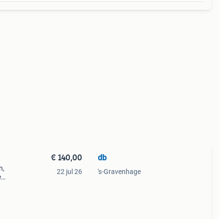
€ 140,00
db
n,
22 jul 26
's-Gravenhage
e