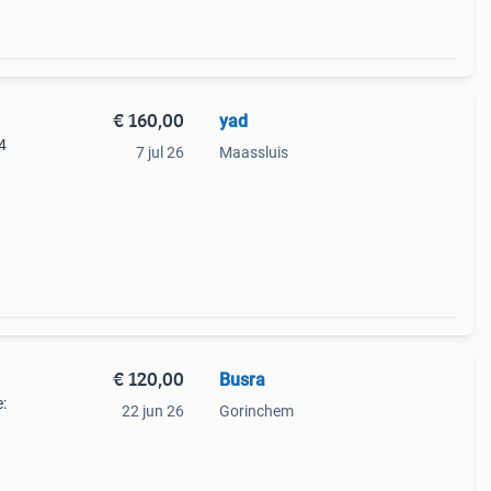
€ 160,00
yad
4
7 jul 26
Maassluis
€ 120,00
Busra
:
22 jun 26
Gorinchem