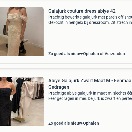
Galajurk couture dress abiye 42
Prachtig bewerkte galajurk met parels off sho
Gekocht in hengelo bij dressroom. Zit strech in
handschoenen.
Zo goed als nieuw
Ophalen of Verzenden
Abiye Galajurk Zwart Maat M - Eenmaa
Gedragen
Prachtige abiye galajurk in maat m, slechts éé
keer gedragen in mei. De jurk is zwart en perfe
voor een speciale gelegenheid. De jurk is in
uitstekende staat, zo goed als nieuw.
Zo goed als nieuw
Ophalen