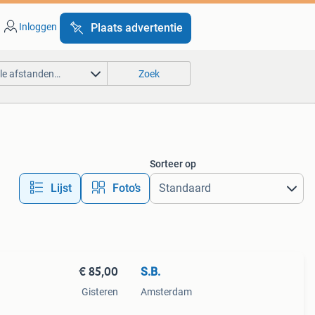
Inloggen
Plaats advertentie
lle afstanden…
Zoek
Sorteer op
Lijst
Foto’s
€ 85,00
S.B.
Gisteren
Amsterdam