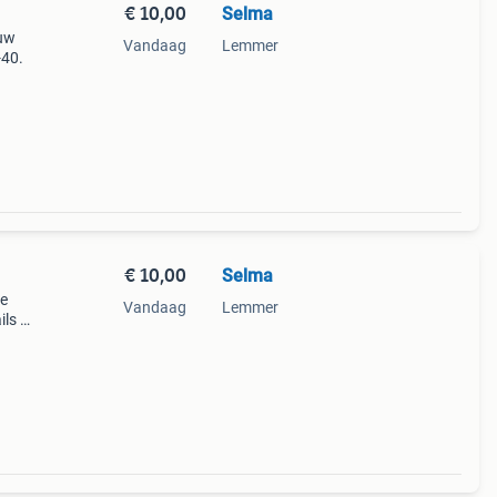
€ 10,00
Selma
euw
Vandaag
Lemmer
-40.
€ 10,00
Selma
te
Vandaag
Lemmer
ls bij
c. Heb