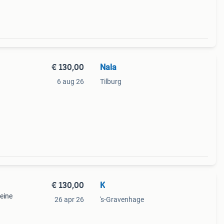
€ 130,00
Nala
6 aug 26
Tilburg
e jurk
€ 130,00
K
leine
26 apr 26
's-Gravenhage