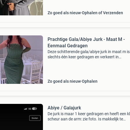
Zo goed als nieuw
Ophalen of Verzenden
Prachtige Gala/Abiye Jurk - Maat M -
Eenmaal Gedragen
Deze schitterende gala/abiye jurk in maat m is
slechts één keer gedragen en verkeert in
uitstekende staat. Perfect voor een speciale
gelegenheid zoals een bruiloft, gala of feest. D
heeft een el
Zo goed als nieuw
Ophalen
Abiye / Galajurk
De jurk is maar 1 keer gedragen en heeft een k
scheur aan de arm: zie foto. Is makkelijk te
herstellen bij een naaister