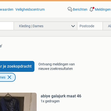
waarden
Veiligheidscentrum
Berichten
Meldingen
Kleding | Dames
A
e'
Ontvang meldingen van
r je zoekopdracht
nieuwe zoekresultaten
ames
abiye galajurk maat 46
1x gedragen