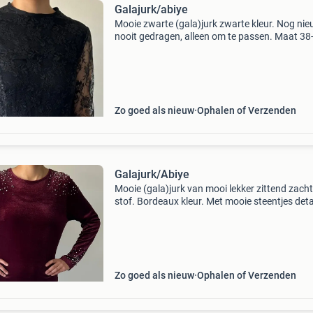
Galajurk/abiye
Mooie zwarte (gala)jurk zwarte kleur. Nog ni
nooit gedragen, alleen om te passen. Maat 38
Zo goed als nieuw
Ophalen of Verzenden
Galajurk/Abiye
Mooie (gala)jurk van mooi lekker zittend zach
stof. Bordeaux kleur. Met mooie steentjes detai
de schouders en pols. Zit heel fijn en staat chi
hem zelf 1x gedragen. Maat 38-40.
Zo goed als nieuw
Ophalen of Verzenden