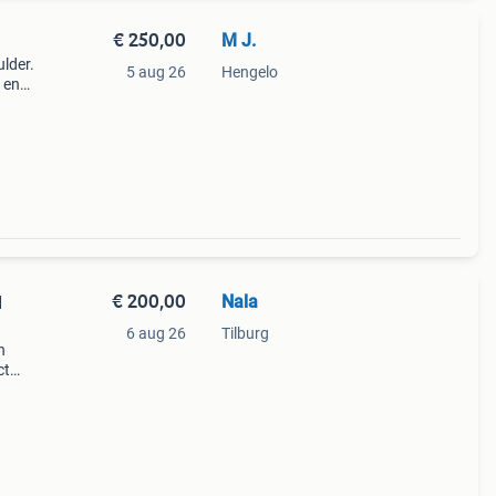
€ 250,00
M J.
ulder.
5 aug 26
Hengelo
 en
€ 200,00
Nala
l
6 aug 26
Tilburg
n
ct