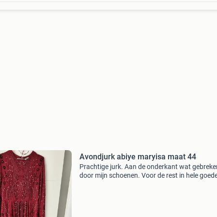
Avondjurk abiye maryisa maat 44
Prachtige jurk. Aan de onderkant wat gebreke
door mijn schoenen. Voor de rest in hele goed
staat. Zie je niet als je het aan hebt gewassen