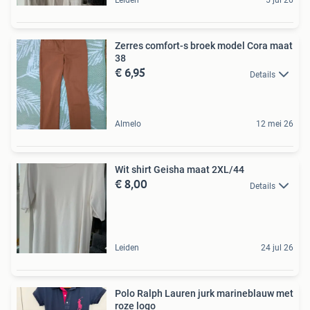
Leiden
5 jul 26
Zerres comfort-s broek model Cora maat
38
€ 6,95
Details
Almelo
12 mei 26
Wit shirt Geisha maat 2XL/44
€ 8,00
Details
Leiden
24 jul 26
Polo Ralph Lauren jurk marineblauw met
roze logo