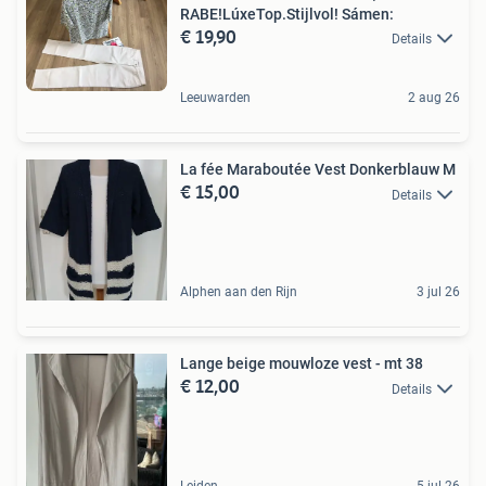
RABE!LúxeTop.Stijlvol! Sámen:
€ 19,90
Details
Leeuwarden
2 aug 26
La fée Maraboutée Vest Donkerblauw M
€ 15,00
Details
Alphen aan den Rijn
3 jul 26
Lange beige mouwloze vest - mt 38
€ 12,00
Details