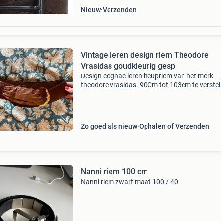
Nieuw
Verzenden
Vintage leren design riem Theodore
Vrasidas goudkleurig gesp
Design cognac leren heupriem van het merk
theodore vrasidas. 90Cm tot 103cm te verstel
Totale lengte is 105cm. 6Cm breed. In zeer go
staat. Doe een goed bod (vanaf 80 euro) excl
verzendkosten.
Zo goed als nieuw
Ophalen of Verzenden
Nanni riem 100 cm
Nanni riem zwart maat 100 / 40