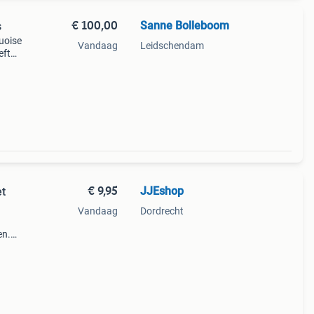
€ 100,00
Sanne Bolleboom
s
uoise
Vandaag
Leidschendam
eft
. De
 d
€ 9,95
JJEshop
et
Vandaag
Dordrecht
en.