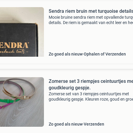
Sendra riem bruin met turquoise detail
Mooie bruine sendra riem met opvallende turq
details. De riem is gemaakt van echt leer en he
een lengte van 90 cm. De breedte is 3 tot 5 cm
riem is zo goed als nieuw en wordt geleverd in
Zo goed als nieuw
Ophalen of Verzenden
Zomerse set 3 riempjes ceintuurtjes m
goudkleurig gespje.
Zomerse set van 3 riempjes ceintuurtjes met
goudkleurig gespje. Kleuren roze, goud en gro
Lengte 100 cm breedte 1,4 cm
Zo goed als nieuw
Verzenden