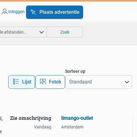
Inloggen
Plaats advertentie
lle afstanden…
Zoek
Sorteer op
Lijst
Foto’s
Zie omschrijving
limango-outlet
i,
Vandaag
Amsterdam
e