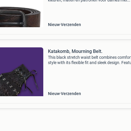
kleuren, maten en patronen voor dames met
kortingen tot wel 70% zoals o.a. Zizzi, cowboy
en meer! Stop met teveel betalen en bekijk het
aanbod op o
Nieuw
Verzenden
Katakomb, Mourning Belt.
This black stretch waist belt combines comfor
style with its flexible fit and sleek design. Feat
hook and eye clasps for secure closure and a l
up corset front, it adds a flattering, adju
Nieuw
Verzenden