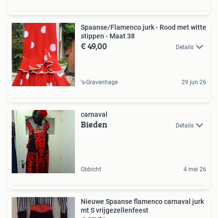
Spaanse/Flamenco jurk - Rood met witte
stippen - Maat 38
€ 49,00
Details
's-Gravenhage
29 jun 26
carnaval
Bieden
Details
Obbicht
4 mei 26
Nieuwe Spaanse flamenco carnaval jurk
mt S vrijgezellenfeest