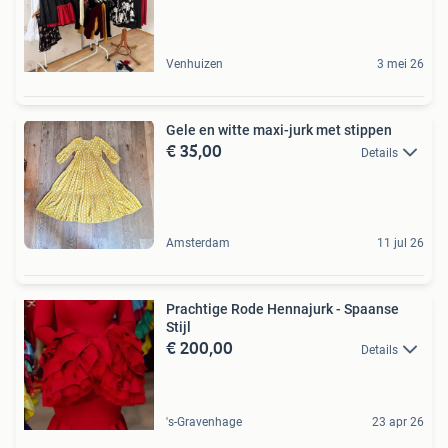
Venhuizen
3 mei 26
Gele en witte maxi-jurk met stippen
€ 35,00
Details
Amsterdam
11 jul 26
Prachtige Rode Hennajurk - Spaanse
Stijl
€ 200,00
Details
's-Gravenhage
23 apr 26