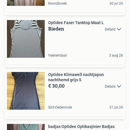
Noordbroek
30 jul 26
Optidee Faser Tanktop Maat L
Bieden
Details
Veenendaal
3 aug 26
Optidee Klimawell nachtjapon
nachthemd grijs S
€ 30,00
Details
Sint-Oedenrode
31 jul 26
badjas Optidee Optikasjmier Badjas