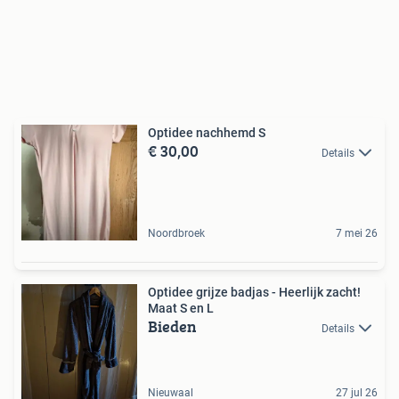
Optidee nachhemd S
€ 30,00
Details
Noordbroek
7 mei 26
Optidee grijze badjas - Heerlijk zacht!
Maat S en L
Bieden
Details
Nieuwaal
27 jul 26