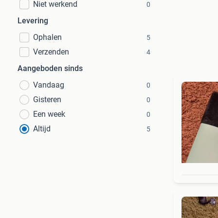
Niet werkend
0
Levering
Ophalen
5
Verzenden
4
Aangeboden sinds
Vandaag
0
Gisteren
0
Een week
0
Altijd
5