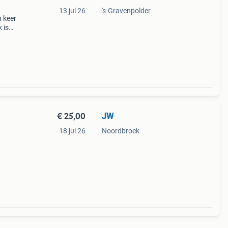
13 jul 26
's-Gravenpolder
 keer
 is
onde
€ 25,00
JW
18 jul 26
Noordbroek