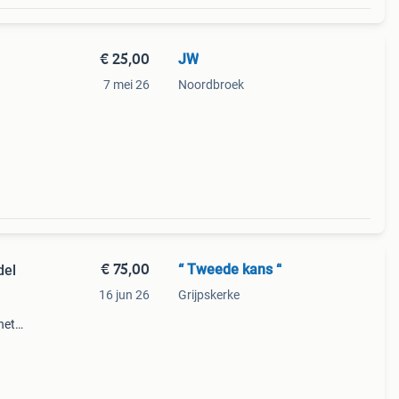
€ 25,00
JW
7 mei 26
Noordbroek
€ 75,00
“ Tweede kans “
del
16 jun 26
Grijpskerke
het
te