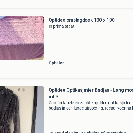
Optidee omslagdoek 100 x 100
In prima staat
Ophalen
Optidee Optikasjmier Badjas - Lang mo
mt S
Comfortabele en zachte optidee optikasjmier
badjas in een lange uitvoering. Ideaal voor na 
douchen, in de sauna of gewoon om lekker in 
ontspannen. De badjas is gemaakt van
hoogwaardig materiaal