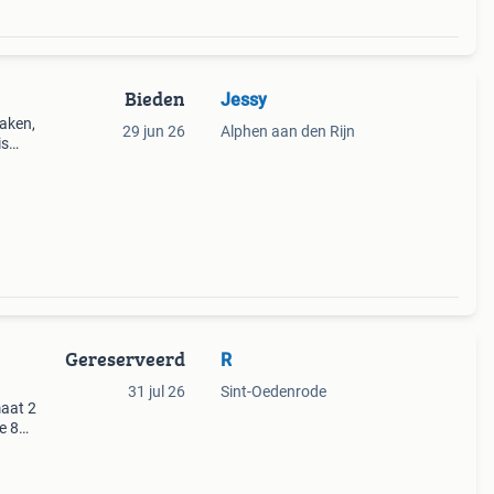
Bieden
Jessy
laken,
29 jun 26
Alphen aan den Rijn
is
an
Gereserveerd
R
31 jul 26
Sint-Oedenrode
maat 2
e 85
rtenti