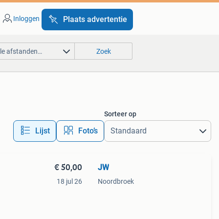
Inloggen
Plaats advertentie
lle afstanden…
Zoek
Sorteer op
Lijst
Foto’s
€ 50,00
JW
18 jul 26
Noordbroek