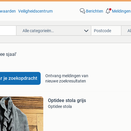
waarden
Veiligheidscentrum
Berichten
Meldingen
Alle categorieën…
A
ee sjaal'
Ontvang meldingen van
r je zoekopdracht
nieuwe zoekresultaten
Optidee stola grijs
Optidee stola