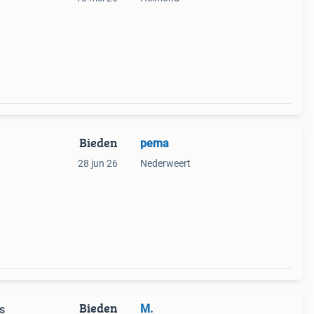
Bieden
pema
28 jun 26
Nederweert
Bieden
M.
s