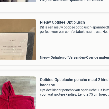
Zo goed als nieuw
Ophalen of Verzenden
Nieuw Optidee Optiplüsch
Dit is een nieuw optidee optiplüsch-spannbett
perfect voor een comfortabele nachtrust. Het 
ontworpen voor knusse dromen en biedt een
zachte en aangename ervaring. Het laken is v
hoge kwalit
Nieuw
Ophalen of Verzenden
Overige maten
Optidee Optipluche poncho maat 2 kind
badcape
Optidee kinder poncho van optipluche. Dit is 
voor wat grotere kindjes. Lengte 75 cm breedt
cm. Drukknoopje bij de armen. In mooie staat,
lekker zacht. Zie ook mijn andere optidee adve