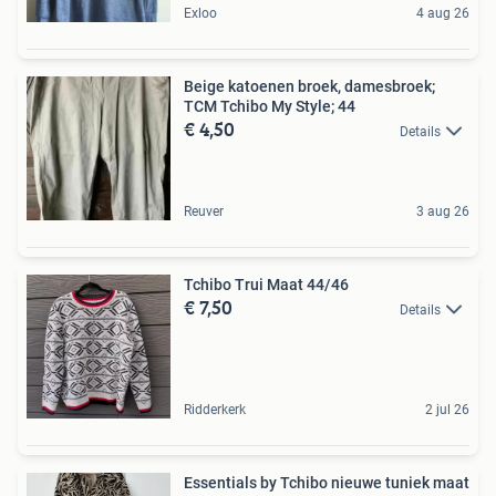
Exloo
4 aug 26
Beige katoenen broek, damesbroek;
TCM Tchibo My Style; 44
€ 4,50
Details
Reuver
3 aug 26
Tchibo Trui Maat 44/46
€ 7,50
Details
Ridderkerk
2 jul 26
Essentials by Tchibo nieuwe tuniek maat