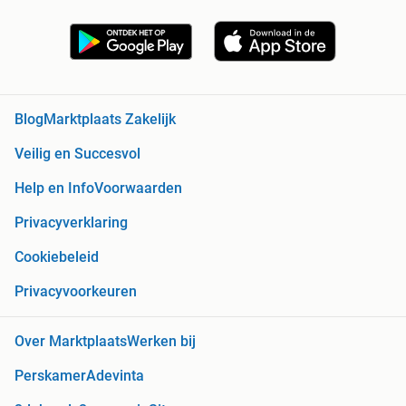
Blog
Marktplaats Zakelijk
Veilig en Succesvol
Help en Info
Voorwaarden
Privacyverklaring
Cookiebeleid
Privacyvoorkeuren
Over Marktplaats
Werken bij
Perskamer
Adevinta