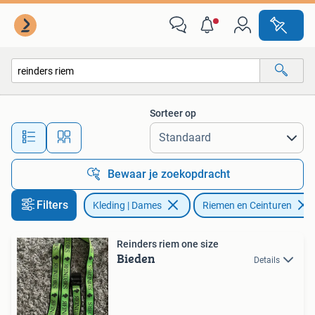
Riemen en Ceinturen
Sorteer op
Alle afstanden…
Bewaar je zoekopdracht
Filters
Kleding | Dames
Riemen en Ceinturen
Reinders riem one size
Bieden
Details