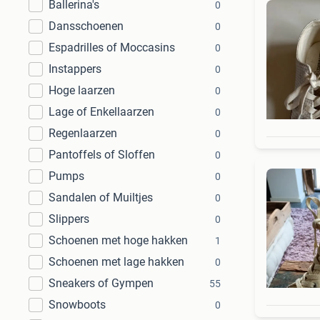
Ballerina's
0
Dansschoenen
0
Espadrilles of Moccasins
0
Instappers
0
Hoge laarzen
0
Lage of Enkellaarzen
0
Regenlaarzen
0
Pantoffels of Sloffen
0
Pumps
0
Sandalen of Muiltjes
0
Slippers
0
Schoenen met hoge hakken
1
Schoenen met lage hakken
0
Sneakers of Gympen
55
Snowboots
0