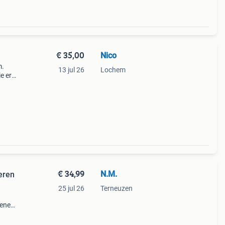
€ 35,00
Nico
m.
13 jul 26
Lochem
e er
 Zie
€ 34,99
N.M.
eren
25 jul 26
Terneuzen
oenen
s
m en