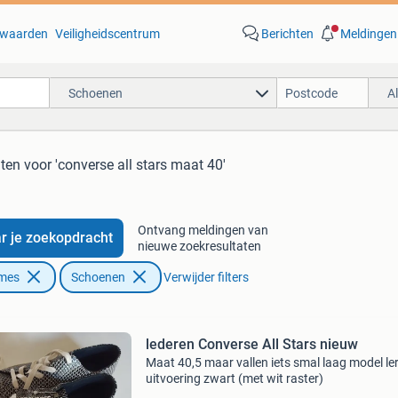
waarden
Veiligheidscentrum
Berichten
Meldingen
Schoenen
A
aten
voor 'converse all stars maat 40'
Ontvang meldingen van
r je zoekopdracht
nieuwe zoekresultaten
ames
Schoenen
Verwijder filters
lederen Converse All Stars nieuw
Maat 40,5 maar vallen iets smal laag model le
uitvoering zwart (met wit raster)