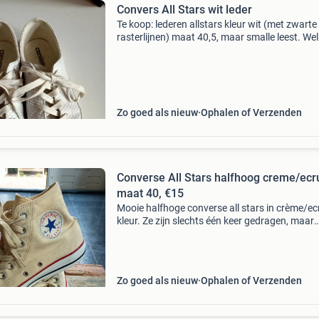
Convers All Stars wit leder
Te koop: lederen allstars kleur wit (met zwarte
rasterlijnen) maat 40,5, maar smalle leest. We
gedragen, maar toch te smal voor mij
Zo goed als nieuw
Ophalen of Verzenden
Converse All Stars halfhoog creme/ecr
maat 40, €15
Mooie halfhoge converse all stars in crème/ec
kleur. Ze zijn slechts één keer gedragen, maar
helaas toch te klein voor mij. Maat 40 (25.5 C
Zo goed als nieuw
Ophalen of Verzenden