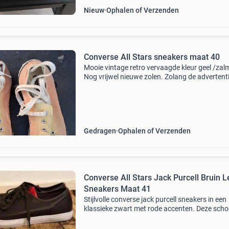
Nieuw
Ophalen of Verzenden
Converse All Stars sneakers maat 40
Mooie vintage retro vervaagde kleur geel /zal
Nog vrijwel nieuwe zolen. Zolang de advertenti
staat is het beschikbaar, ongeacht het aantal
mensen dat het als favoriet hebben getagged.
mn and
Gedragen
Ophalen of Verzenden
Converse All Stars Jack Purcell Bruin L
Sneakers Maat 41
Stijlvolle converse jack purcell sneakers in een
klassieke zwart met rode accenten. Deze sch
zijn zo goed als nieuw en perfect voor dagelijk
gebruik. Ze hebben een comfortabele pasvor