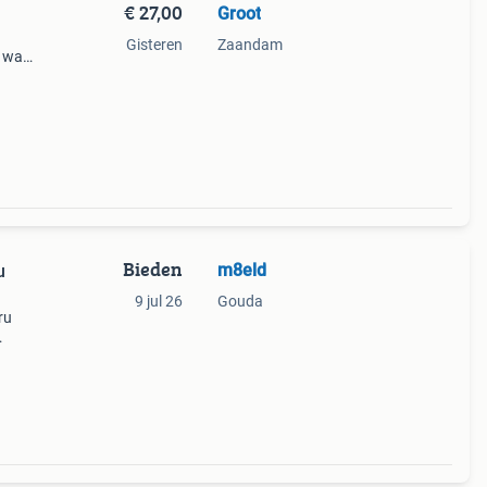
€ 27,00
Groot
Gisteren
Zaandam
l wat
Bieden
m8eld
u
9 jul 26
Gouda
ru
m).