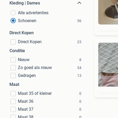
Kleding | Dames
Alle advertenties
Schoenen
56
Direct Kopen
Direct Kopen
23
Conditie
Nieuw
8
Zo goed als nieuw
34
Gedragen
13
Maat
Maat 35 of kleiner
0
Maat 36
0
Maat 37
0
Maat 38
0