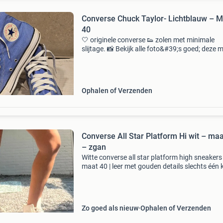
Converse Chuck Taylor- Lichtblauw – M
40
🤍 originele converse 👟 zolen met minimale
slijtage. 📸 Bekijk alle foto&#39;s goed; deze
deel uit van de beschrijving. 📦 Verzending me
de volgende werkdag. ❓Stuur gerust een beric
Ophalen of Verzenden
Converse All Star Platform Hi wit – maa
– zgan
Witte converse all star platform high sneakers 
maat 40 | leer met gouden details slechts één 
een paar uurtjes gedragen. Ik had ze als
comfortabele schoenen om tijdens mijn bruilo
te trek
Zo goed als nieuw
Ophalen of Verzenden