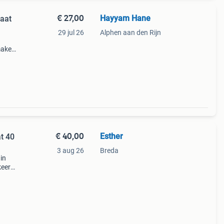
€ 27,00
Hayyam Hane
aat
29 jul 26
Alphen aan den Rijn
 maken
estal
ht
€ 40,00
Esther
t 40
3 aug 26
Breda
in
keer
ft aan