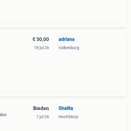
€ 30,00
adriana
18 jul 26
Valkenburg
Bieden
Shalita
 dus
7 jul 26
Hoofddorp