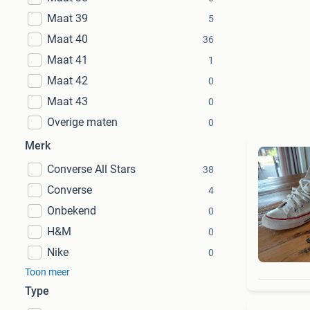
Maat 39
5
Maat 40
36
Maat 41
1
Maat 42
0
Maat 43
0
Overige maten
0
Merk
Converse All Stars
38
Converse
4
Onbekend
0
H&M
0
Nike
0
Toon meer
Type