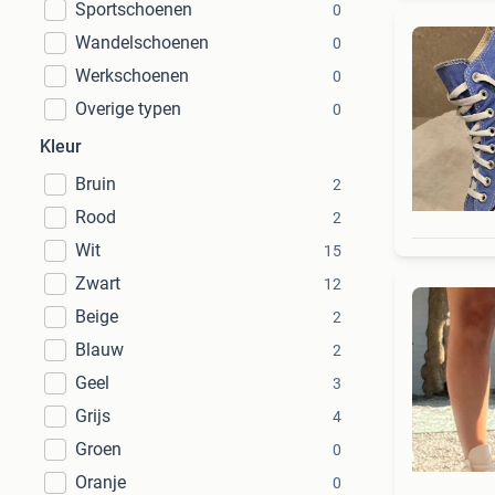
Sportschoenen
0
Wandelschoenen
0
Werkschoenen
0
Overige typen
0
Kleur
Bruin
2
Rood
2
Wit
15
Zwart
12
Beige
2
Blauw
2
Geel
3
Grijs
4
Groen
0
Oranje
0