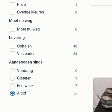
Roze
1
Overige kleuren
8
Moet nu weg
Moet nu weg
0
Levering
Ophalen
48
Verzenden
54
Aangeboden sinds
Vandaag
0
Gisteren
3
Een week
7
Altijd
56