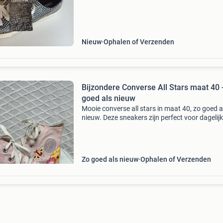
Nieuw
Ophalen of Verzenden
Bijzondere Converse All Stars maat 40 
goed als nieuw
Mooie converse all stars in maat 40, zo goed a
nieuw. Deze sneakers zijn perfect voor dagelij
gebruik en geven elke outfit een casual, maar
stijlvolle touch. Ze zijn slechts een paar keer
gedragen
Zo goed als nieuw
Ophalen of Verzenden