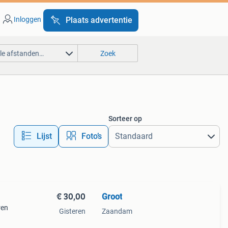
Inloggen
Plaats advertentie
lle afstanden…
Zoek
Sorteer op
Lijst
Foto’s
€ 30,00
Groot
ren
Gisteren
Zaandam