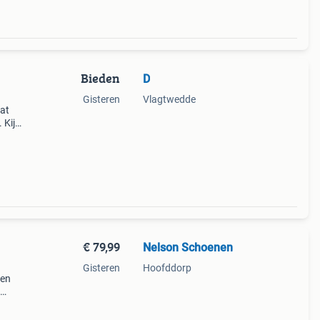
Bieden
D
Gisteren
Vlagtwedde
aat
 Kijk
€ 79,99
Nelson Schoenen
Gisteren
Hoofddorp
 en
. Is
orta