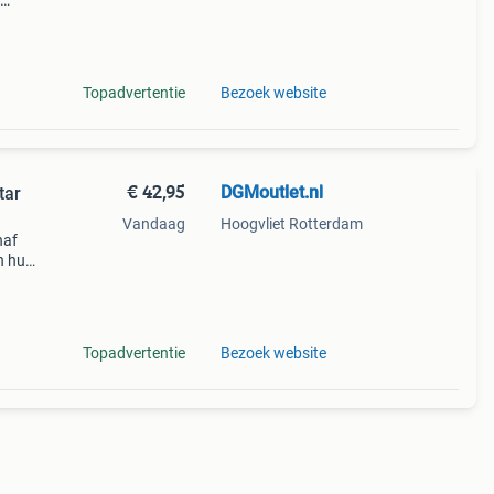
. Is
orta
Topadvertentie
Bezoek website
€ 42,95
DGMoutlet.nl
tar
Vandaag
Hoogvliet Rotterdam
naf
n huis
Topadvertentie
Bezoek website