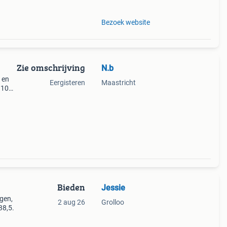
Bezoek website
Zie omschrijving
N.b
 en
Eergisteren
Maastricht
 10
n en
Bieden
Jessie
agen,
2 aug 26
Grolloo
38,5.