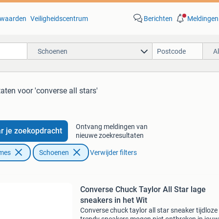
waarden
Veiligheidscentrum
Berichten
Meldingen
Schoenen
A
taten
voor 'converse all stars'
Ontvang meldingen van
r je zoekopdracht
nieuwe zoekresultaten
ames
Schoenen
Verwijder filters
Converse Chuck Taylor All Star lage
sneakers in het Wit
Converse chuck taylor all star sneaker tijdloze