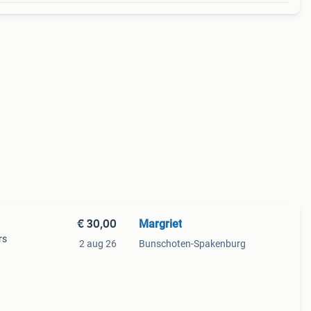
€ 30,00
Margriet
1
rs
2 aug 26
Bunschoten-Spakenburg