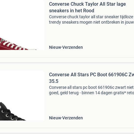
Converse Chuck Taylor All Star lage
sneakers in het Rood
Converse chuck taylor all star sneaker tijdloze
trendy sneakers mogen niet ontbreken in jouw
collectie! Let op! Deze all star sneaker valt ruim
gevoerd met textiel en beschikt over een comf
Nieuw
Verzenden
Converse All Stars PC Boot 661906C Zw
35.5
Converse all stars pc boot 661906c zwart niet
goed, geld terug - binnen 14 dagen gratis* ret
mogelijk - achteraf betalen - ook avondleverin
mogelijk
Nieuw
Verzenden