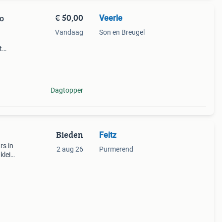
€ 50,00
Veerle
Zo
Vandaag
Son en Breugel
t
 zien
Dagtopper
Bieden
Feitz
rs in
2 aug 26
Purmerend
klein
ijn
d