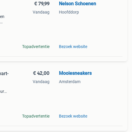
€ 79,99
Nelson Schoenen
Vandaag
Hoofddorp
 en
. Is
orta
Topadvertentie
Bezoek website
€ 42,00
Mooiesneakers
art-
Vandaag
Amsterdam
our
g
Topadvertentie
Bezoek website