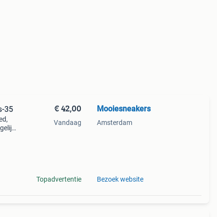
€ 42,00
Mooiesneakers
s-35
ed,
Vandaag
Amsterdam
gelijk
k
Topadvertentie
Bezoek website