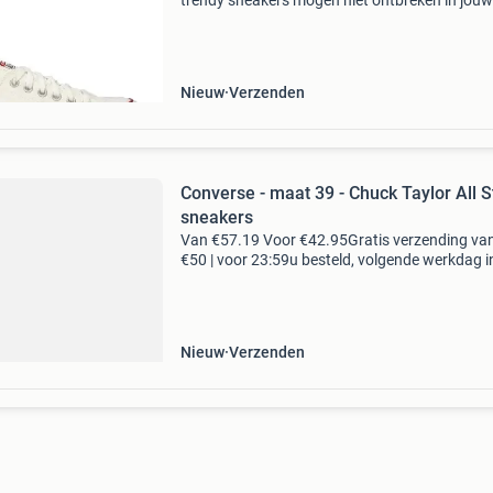
trendy sneakers mogen niet ontbreken in jouw
collectie! Let op! Deze all star sneaker valt ruim
gevoerd met textiel en beschikt over een comf
Nieuw
Verzenden
Converse - maat 39 - Chuck Taylor All S
sneakers
Van €57.19 Voor €42.95Gratis verzending va
€50 | voor 23:59u besteld, volgende werkdag i
voordelen gratis verzending vanaf € 50,-* voor
23:59 besteld, volgende werkdag in
Nieuw
Verzenden