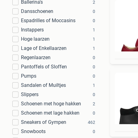
Ballerina's
2
Dansschoenen
0
Espadrilles of Moccasins
0
Instappers
1
Hoge laarzen
1
Lage of Enkellaarzen
1
Regenlaarzen
0
Pantoffels of Sloffen
0
Pumps
0
Sandalen of Muiltjes
1
Slippers
0
Schoenen met hoge hakken
2
Schoenen met lage hakken
0
Sneakers of Gympen
462
Snowboots
0