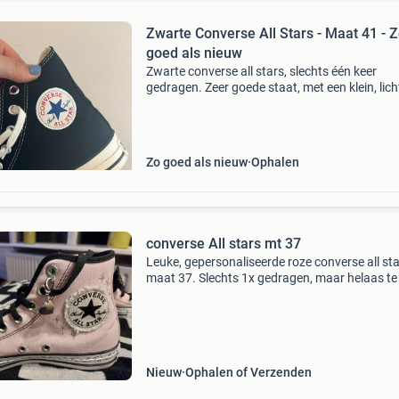
Zwarte Converse All Stars - Maat 41 - 
goed als nieuw
Zwarte converse all stars, slechts één keer
gedragen. Zeer goede staat, met een klein, lich
plekje op de neus van de linkerschoen, zoals te
op de foto. Maat 41.
Zo goed als nieuw
Ophalen
converse All stars mt 37
Leuke, gepersonaliseerde roze converse all sta
maat 37. Slechts 1x gedragen, maar helaas te 
gekocht. Ze zijn voorzien van leuke details en z
heel persoonlijk gemaakt. Perfect voor ieman
Nieuw
Ophalen of Verzenden