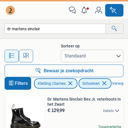
Schoenen
Sorteer op
Alle afstanden…
Bewaar je zoekopdracht
Filters
Kleding | Dames
Schoenen
Verwijder
Dr. Martens Sinclair Bex Jr. veterboots in
het Zwart
€ 129,99
Details
Topadvertentie