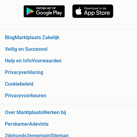
Blog
Marktplaats Zakelijk
Veilig en Succesvol
Help en Info
Voorwaarden
Privacyverklaring
Cookiebeleid
Privacyvoorkeuren
Over Marktplaats
Werken bij
Perskamer
Adevinta
2dehands
2ememain
Sitemap