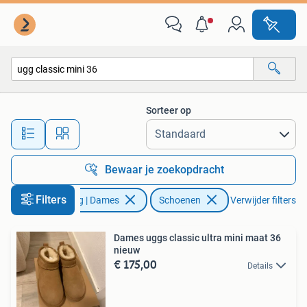
Schoenen
Sorteer op
Alle afstanden…
Bewaar je zoekopdracht
Filters
Kleding | Dames
Schoenen
Verwijder filters
Dames uggs classic ultra mini maat 36
nieuw
€ 175,00
Details