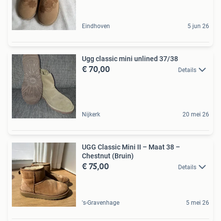
Eindhoven
5 jun 26
Ugg classic mini unlined 37/38
€ 70,00
Details
Nijkerk
20 mei 26
UGG Classic Mini II – Maat 38 –
Chestnut (Bruin)
€ 75,00
Details
's-Gravenhage
5 mei 26