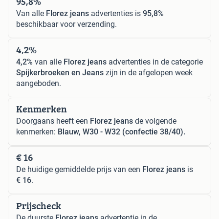
95,8%
Van alle
Florez jeans
advertenties is
95,8%
beschikbaar voor verzending.
4,2%
4,2%
van alle
Florez jeans
advertenties in de categorie
Spijkerbroeken en Jeans
zijn in de afgelopen week
aangeboden.
Kenmerken
Doorgaans heeft een
Florez jeans
de volgende
kenmerken:
Blauw, W30 - W32 (confectie 38/40).
€ 16
De huidige gemiddelde prijs van een
Florez jeans
is
€ 16
.
Prijscheck
De duurste
Florez jeans
advertentie in de