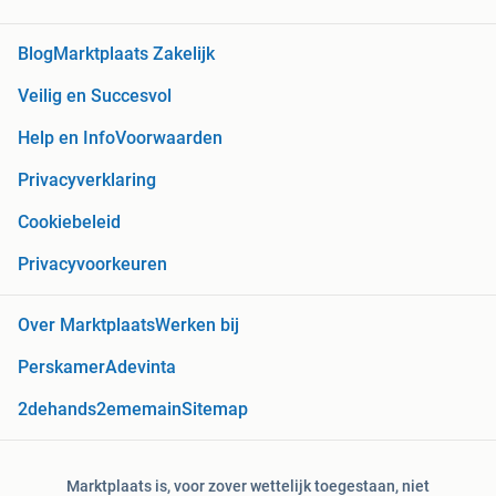
Blog
Marktplaats Zakelijk
Veilig en Succesvol
Help en Info
Voorwaarden
Privacyverklaring
Cookiebeleid
Privacyvoorkeuren
Over Marktplaats
Werken bij
Perskamer
Adevinta
2dehands
2ememain
Sitemap
Marktplaats is, voor zover wettelijk toegestaan, niet