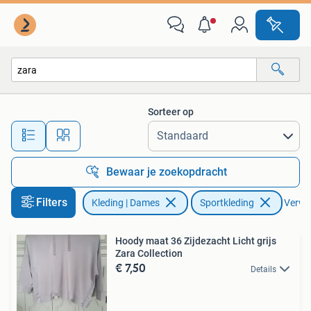
Sportkleding
Sorteer op
Alle afstanden…
Bewaar je zoekopdracht
Filters
Kleding | Dames
Sportkleding
Verwij
Hoody maat 36 Zijdezacht Licht grijs
Zara Collection
€ 7,50
Details