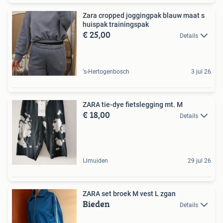
Zara cropped joggingpak blauw maat s
huispak trainingspak
€ 25,00
Details
's-Hertogenbosch
3 jul 26
ZARA tie-dye fietslegging mt. M
€ 18,00
Details
IJmuiden
29 jul 26
ZARA set broek M vest L zgan
Bieden
Details