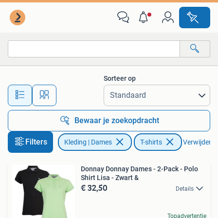
T-shirts
Sorteer op
Alle afstanden…
Bewaar je zoekopdracht
Filters
Kleding | Dames
T-shirts
Verwijder fi
Donnay Donnay Dames - 2-Pack - Polo
Shirt Lisa - Zwart &
€ 32,50
Details
Topadvertentie