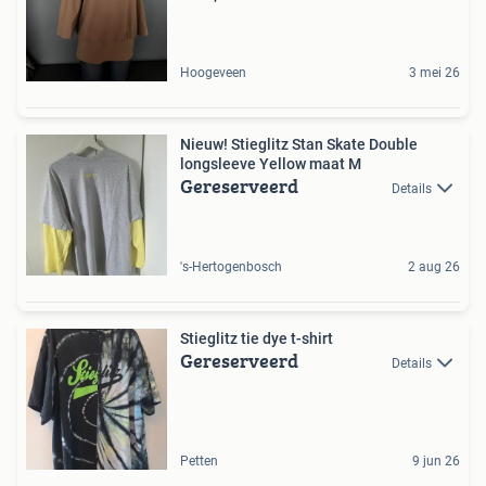
Hoogeveen
3 mei 26
Nieuw! Stieglitz Stan Skate Double
longsleeve Yellow maat M
Gereserveerd
Details
's-Hertogenbosch
2 aug 26
Stieglitz tie dye t-shirt
Gereserveerd
Details
Petten
9 jun 26