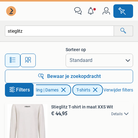
T-shirts
Sorteer op
Alle afstanden…
Bewaar je zoekopdracht
Filters
Kleding | Dames
T-shirts
Verwijder filters
Stieglitz T-shirt in maat XXS Wit
€ 44,95
Details