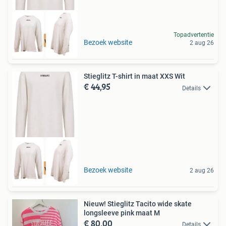
Topadvertentie
Tot 75% voordeel
Bezoek website
2 aug 26
Stieglitz T-shirt in maat XXS Wit
€ 44,95
Details
Tot 75% voordeel
Bezoek website
2 aug 26
Nieuw! Stieglitz Tacito wide skate
longsleeve pink maat M
€ 80,00
Details