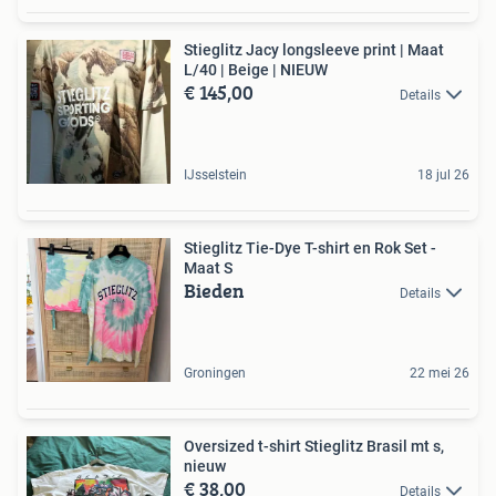
Stieglitz Jacy longsleeve print | Maat
L/40 | Beige | NIEUW
€ 145,00
Details
IJsselstein
18 jul 26
Stieglitz Tie-Dye T-shirt en Rok Set -
Maat S
Bieden
Details
Groningen
22 mei 26
Oversized t-shirt Stieglitz Brasil mt s,
nieuw
€ 38,00
Details