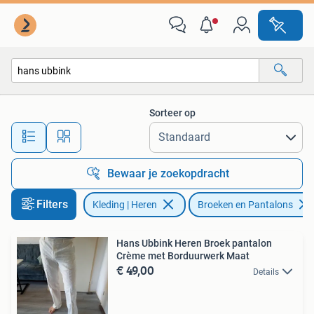
Broeken en Pantalons
Sorteer op
Alle afstanden…
Bewaar je zoekopdracht
Filters
Kleding | Heren
Broeken en Pantalons
Hans Ubbink Heren Broek pantalon
Crème met Borduurwerk Maat
€ 49,00
Details