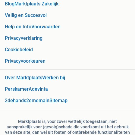
Blog
Marktplaats Zakelijk
Veilig en Succesvol
Help en Info
Voorwaarden
Privacyverklaring
Cookiebeleid
Privacyvoorkeuren
Over Marktplaats
Werken bij
Perskamer
Adevinta
2dehands
2ememain
Sitemap
Marktplaats is, voor zover wettelijk toegestaan, niet
aansprakelijk voor (gevolg)schade die voortkomt uit het gebruik
van deze site, dan wel uit fouten of ontbrekende functionaliteiten