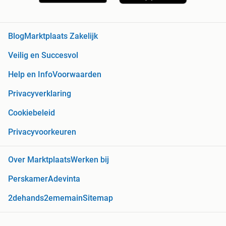
Blog
Marktplaats Zakelijk
Veilig en Succesvol
Help en Info
Voorwaarden
Privacyverklaring
Cookiebeleid
Privacyvoorkeuren
Over Marktplaats
Werken bij
Perskamer
Adevinta
2dehands
2ememain
Sitemap