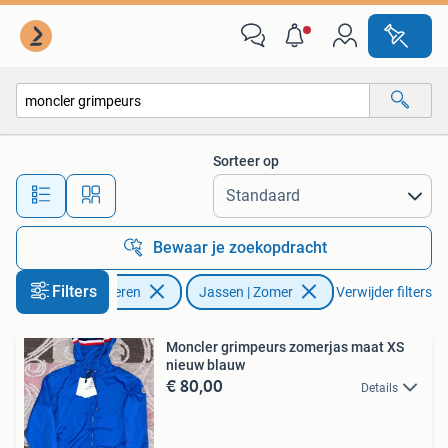
Jassen | Zomer
Sorteer op
Alle afstanden…
Bewaar je zoekopdracht
Filters
Kleding | Heren
Jassen | Zomer
Verwijder filters
Moncler grimpeurs zomerjas maat XS
nieuw blauw
€ 80,00
Details