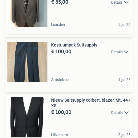
€ 65,00
Details
Leusden
5 jul 26
Kostuumpak Suitsupply
€ 100,00
Details
Amstelveen
4 jul 26
Nieuw Suitsupply colbert, blazer, Mt. 44 /
XS
€ 100,00
Details
Hilversum
3 jul 26