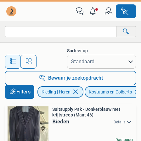
Kostuums en Colberts
Sorteer op
Alle afstanden…
Bewaar je zoekopdracht
Filters
Kleding | Heren
Kostuums en Colberts
Suitsupply Pak - Donkerblauw met
krijtstreep (Maat 46)
Bieden
Details
Dagtopper