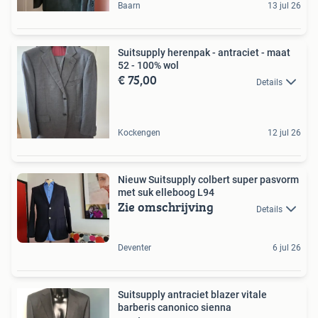
Baarn
13 jul 26
Suitsupply herenpak - antraciet - maat
52 - 100% wol
€ 75,00
Details
Kockengen
12 jul 26
Nieuw Suitsupply colbert super pasvorm
met suk elleboog L94
Zie omschrijving
Details
Deventer
6 jul 26
Suitsupply antraciet blazer vitale
barberis canonico sienna