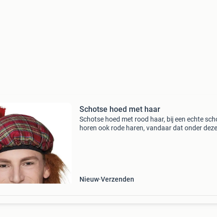
Schotse hoed met haar
Schotse hoed met rood haar, bij een echte sch
horen ook rode haren, vandaar dat onder dez
hoed al rode haren vandaan komen. Deze mut
past perfect bij de rode schotse rok of kilt
Nieuw
Verzenden