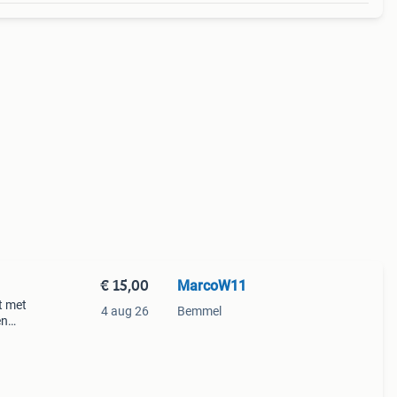
€ 15,00
MarcoW11
t met
4 aug 26
Bemmel
en
t
ieuw