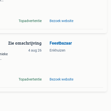
t
(goede
om
Topadvertentie
Bezoek website
Zie omschrijving
Feestbazaar
4 aug 26
Enkhuizen
unieke
ng en
ots k
Topadvertentie
Bezoek website