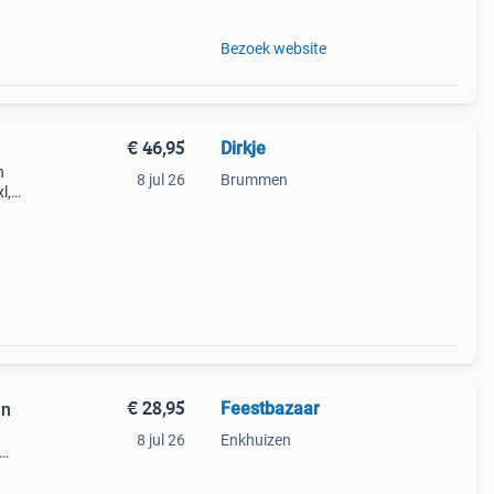
Bezoek website
€ 46,95
Dirkje
n
8 jul 26
Brummen
l,
an
r
€ 28,95
Feestbazaar
en
8 jul 26
Enkhuizen
asje
ement