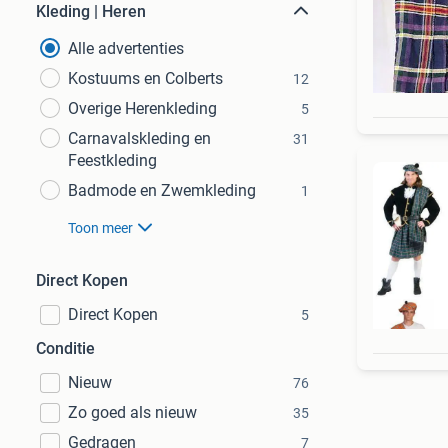
Kleding | Heren
Alle advertenties
Kostuums en Colberts
12
Overige Herenkleding
5
Carnavalskleding en
31
Feestkleding
Badmode en Zwemkleding
1
Toon meer
Direct Kopen
Direct Kopen
5
Conditie
Nieuw
76
Zo goed als nieuw
35
Gedragen
7