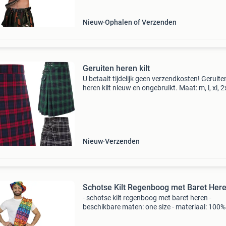
Nieuw
Ophalen of Verzenden
Geruiten heren kilt
U betaalt tijdelijk geen verzendkosten! Geruite
heren kilt nieuw en ongebruikt. Maat: m, l, xl, 2x
3xl, 4xl, 5xl kleur: groen, grijs, rood gemaakt v
polyester. Zoekwoorden: zwarte grijze rode ge
Nieuw
Verzenden
Schotse Kilt Regenboog met Baret Her
- schotse kilt regenboog met baret heren -
beschikbare maten: one size - materiaal: 100%
polyester - bestaande uit: hoed, kilt, riem met t
en sjerp maak een gedurfde en kleurrijke stat