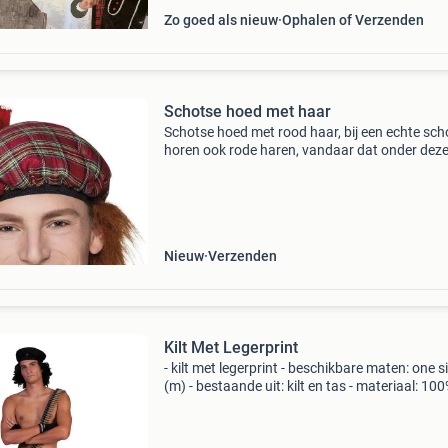
Zo goed als nieuw
Ophalen of Verzenden
Schotse hoed met haar
Schotse hoed met rood haar, bij een echte sch
horen ook rode haren, vandaar dat onder dez
hoed al rode haren vandaan komen. Deze mut
past perfect bij de rode schotse rok of kilt
Nieuw
Verzenden
Kilt Met Legerprint
- kilt met legerprint - beschikbare maten: one s
(m) - bestaande uit: kilt en tas - materiaal: 10
polyester exclusief overige accessoires! * Nr.1 
verkleedkleding & feestartikelen!* Het gro