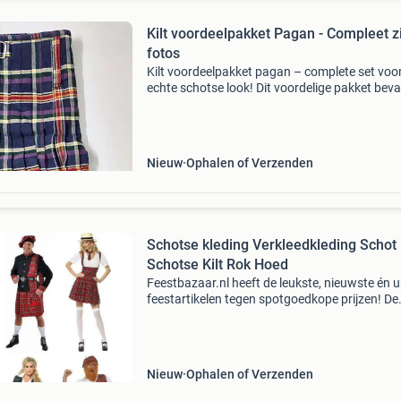
Kilt voordeelpakket Pagan - Compleet z
fotos
Kilt voordeelpakket pagan – complete set voo
echte schotse look! Dit voordelige pakket beva
alles wat je nodig hebt: • kilt in pagan tartan 
kwaliteit) • standaard zwart leren sporran (c
Nieuw
Ophalen of Verzenden
Schotse kleding Verkleedkleding Schot
Schotse Kilt Rok Hoed
Feestbazaar.nl heeft de leukste, nieuwste én 
feestartikelen tegen spotgoedkope prijzen! De
leukste en goedkoopste schotse verkleedkledi
toebehoren vind je bij feestbazaar! Foto 1: sch
Nieuw
Ophalen of Verzenden