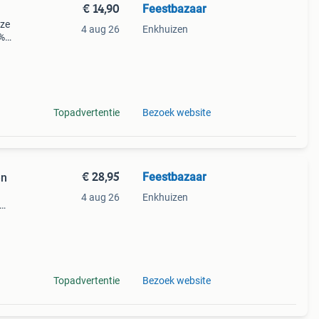
€ 14,90
Feestbazaar
ize
4 aug 26
Enkhuizen
0%
In
Topadvertentie
Bezoek website
€ 28,95
Feestbazaar
en
4 aug 26
Enkhuizen
asje
ement
Topadvertentie
Bezoek website