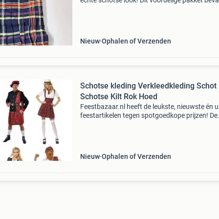
echte schotse look! Dit voordelige pakket beva
alles wat je nodig hebt: • kilt in pagan tartan 
kwaliteit) • standaard zwart leren sporran (c
Nieuw
Ophalen of Verzenden
Schotse kleding Verkleedkleding Schot
Schotse Kilt Rok Hoed
Feestbazaar.nl heeft de leukste, nieuwste én 
feestartikelen tegen spotgoedkope prijzen! De
leukste en goedkoopste schotse verkleedkledi
toebehoren vind je bij feestbazaar! Foto 1: sch
Nieuw
Ophalen of Verzenden