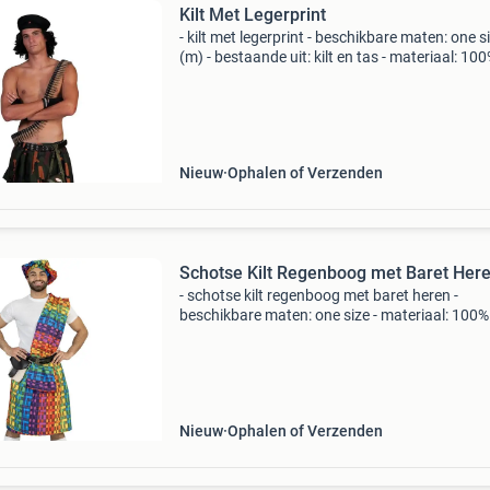
Kilt Met Legerprint
- kilt met legerprint - beschikbare maten: one s
(m) - bestaande uit: kilt en tas - materiaal: 10
polyester exclusief overige accessoires! * Nr.1 
verkleedkleding & feestartikelen!* Het gro
Nieuw
Ophalen of Verzenden
Schotse Kilt Regenboog met Baret Her
- schotse kilt regenboog met baret heren -
beschikbare maten: one size - materiaal: 100%
polyester - bestaande uit: hoed, kilt, riem met t
en sjerp maak een gedurfde en kleurrijke stat
met de
Nieuw
Ophalen of Verzenden