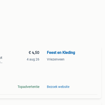
€ 4,50
Feest en Kleding
ot
4 aug 26
Vriezenveen
e
s
Topadvertentie
Bezoek website