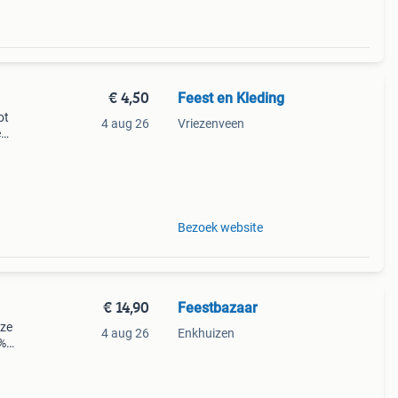
€ 4,50
Feest en Kleding
ot
4 aug 26
Vriezenveen
e
s
Bezoek website
€ 14,90
Feestbazaar
ize
4 aug 26
Enkhuizen
0%
In