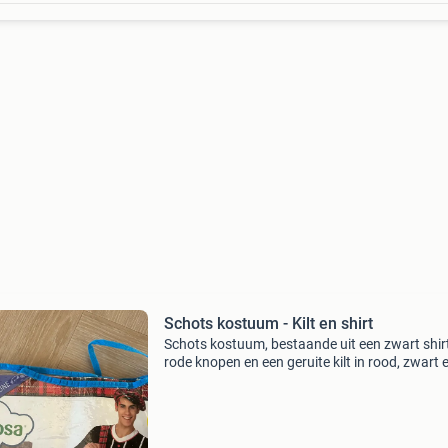
Schots kostuum - Kilt en shirt
Schots kostuum, bestaande uit een zwart shir
rode knopen en een geruite kilt in rood, zwart 
wit. Ideaal voor carnaval of themafeesten. He
kostuum is in goede staat en klaar voor een n
avo