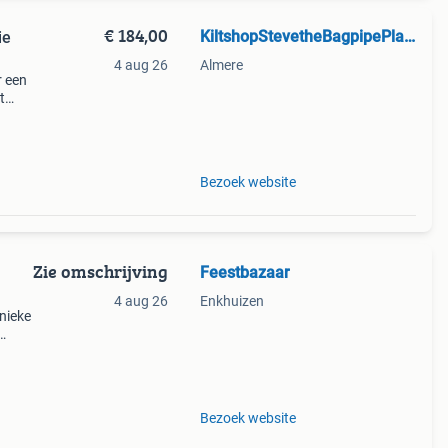
€ 184,00
KiltshopStevetheBagpipePlayer
ie
4 aug 26
Almere
r een
t
(goede
om
Bezoek website
Zie omschrijving
Feestbazaar
4 aug 26
Enkhuizen
unieke
ng en
ots k
Bezoek website