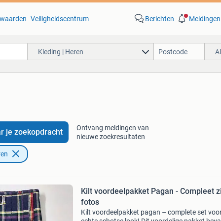
waarden
Veiligheidscentrum
Berichten
Meldingen
Kleding | Heren
A
Ontvang meldingen van
r je zoekopdracht
nieuwe zoekresultaten
ren
Kilt voordeelpakket Pagan - Compleet z
fotos
Kilt voordeelpakket pagan – complete set voo