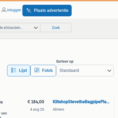
Inloggen
Plaats advertentie
lle afstanden…
Zoek
Sorteer op
Lijst
Foto’s
€ 184,00
KiltshopStevetheBagpipePlayer
ie
4 aug 26
Almere
r een