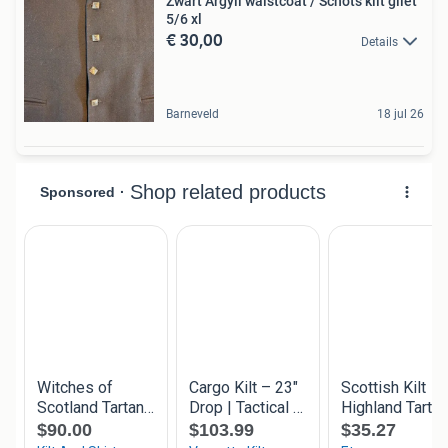
Zwart Argyll waistcoat / Schots kilt gilet
5/6 xl
€ 30,00
Details
Barneveld
18 jul 26