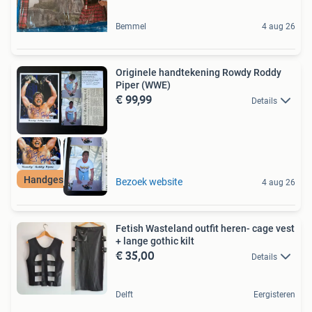
Bemmel
4 aug 26
Originele handtekening Rowdy Roddy
Piper (WWE)
€ 99,99
Details
Handgesigneerd!
Bezoek website
4 aug 26
Fetish Wasteland outfit heren- cage vest
+ lange gothic kilt
€ 35,00
Details
Delft
Eergisteren