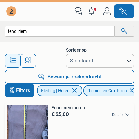
Riemen en Ceinturen
Sorteer op
Alle afstanden…
Bewaar je zoekopdracht
Filters
Kleding | Heren
Riemen en Ceinturen
Fendi riem heren
€ 25,00
Details