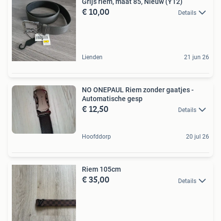
Grijs riem, maat 85, Nieuw (Y12)
€ 10,00
Details
Lienden
21 jun 26
NO ONEPAUL Riem zonder gaatjes -
Automatische gesp
€ 12,50
Details
Hoofddorp
20 jul 26
Riem 105cm
€ 35,00
Details