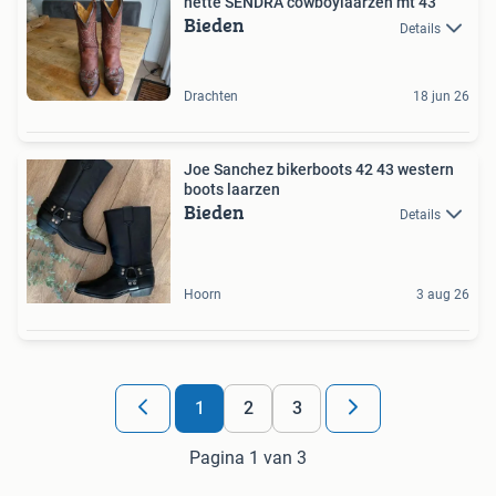
nette SENDRA cowboylaarzen mt 43
Bieden
Details
Drachten
18 jun 26
Joe Sanchez bikerboots 42 43 western
boots laarzen
Bieden
Details
Hoorn
3 aug 26
1
2
3
Pagina 1 van 3