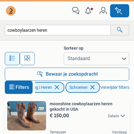
Schoenen
Sorteer op
Alle afstanden…
Bewaar je zoekopdracht
Filters
Kleding | Heren
Schoenen
Verwijder filters
moonshine cowboylaarzen heren
gekocht in USA
€ 150,00
Details
Terneuzen
Vandaag