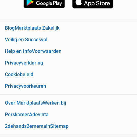
Blog
Marktplaats Zakelijk
Veilig en Succesvol
Help en Info
Voorwaarden
Privacyverklaring
Cookiebeleid
Privacyvoorkeuren
Over Marktplaats
Werken bij
Perskamer
Adevinta
2dehands
2ememain
Sitemap