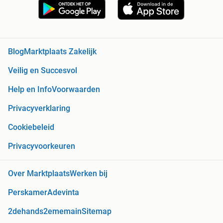
Blog
Marktplaats Zakelijk
Veilig en Succesvol
Help en Info
Voorwaarden
Privacyverklaring
Cookiebeleid
Privacyvoorkeuren
Over Marktplaats
Werken bij
Perskamer
Adevinta
2dehands
2ememain
Sitemap