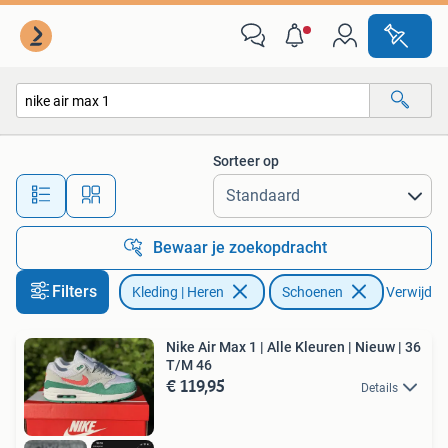
Schoenen
Sorteer op
Alle afstanden…
Bewaar je zoekopdracht
Filters
Kleding | Heren
Schoenen
Verwijder 
Nike Air Max 1 | Alle Kleuren | Nieuw | 36
T/M 46
€ 119,95
Details