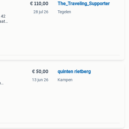
€ 110,00
The_Traveling_Supporter
28 jul 26
Tegelen
: 42
aat
phalen
€ 50,00
quinten rietberg
13 jun 26
Kampen
n
 zowel