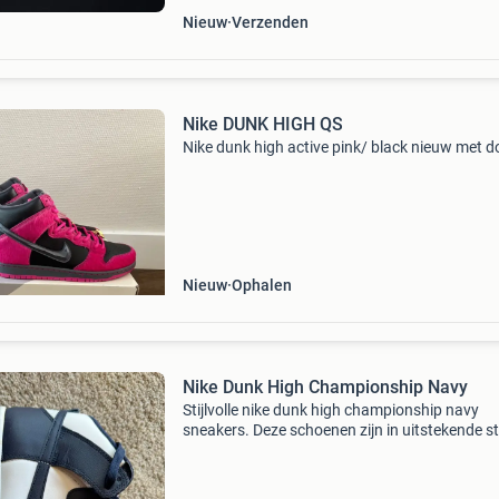
Nieuw
Verzenden
Nike DUNK HIGH QS
Nike dunk high active pink/ black nieuw met 
Nieuw
Ophalen
Nike Dunk High Championship Navy
Stijlvolle nike dunk high championship navy
sneakers. Deze schoenen zijn in uitstekende s
en perfect voor dagelijks gebruik of om je
sneakercollectie uit te breiden. Ze bieden comf
en een iconi