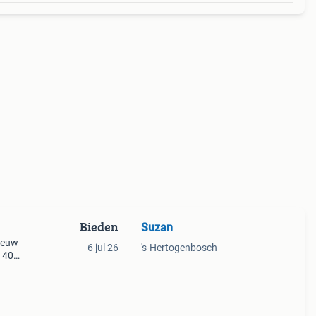
Bieden
Suzan
nieuw
6 jul 26
's-Hertogenbosch
 40