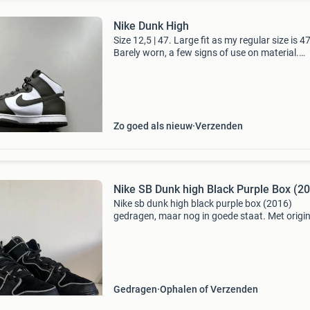
Nike Dunk High
Size 12,5 | 47. Large fit as my regular size is 47
Barely worn, a few signs of use on material.
Original box not available.
Zo goed als nieuw
Verzenden
Nike SB Dunk high Black Purple Box (2
Nike sb dunk high black purple box (2016)
gedragen, maar nog in goede staat. Met origin
doos. Maat 42 stuur voor extra foto’s of vrag
gerust een berichtje!
Gedragen
Ophalen of Verzenden