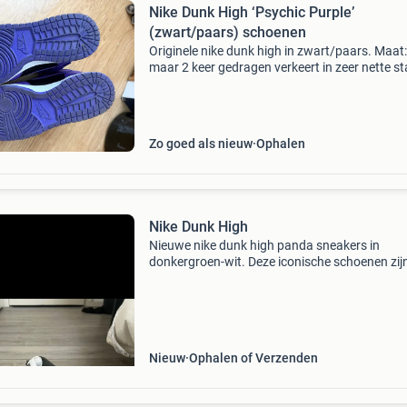
Nike Dunk High ‘Psychic Purple’
(zwart/paars) schoenen
Originele nike dunk high in zwart/paars. Maat
maar 2 keer gedragen verkeert in zeer nette st
gaan weg omdat ze te klein zijn geen doos
aanwezig verzenden is niet mogelijk, alleen o
intere
Zo goed als nieuw
Ophalen
Nike Dunk High
Nieuwe nike dunk high panda sneakers in
donkergroen-wit. Deze iconische schoenen zij
perfect voor elke sneakerliefhebber en bieden
stijl als comfort. Maat 43
Nieuw
Ophalen of Verzenden