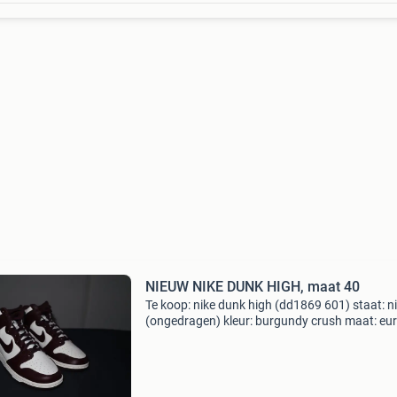
NIEUW NIKE DUNK HIGH, maat 40
Te koop: nike dunk high (dd1869 601) staat: 
(ongedragen) kleur: burgundy crush maat: eur
nieuwprijs 119,95 euro.