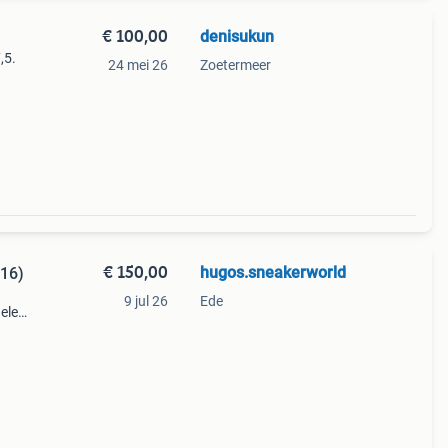
€ 100,00
denisukun
,5.
24 mei 26
Zoetermeer
€ 150,00
hugos.sneakerworld
016)
9 jul 26
Ede
ele
en