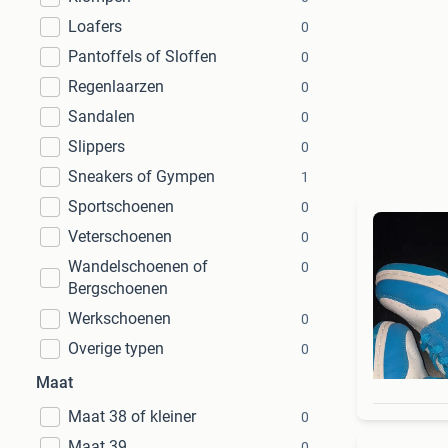
Loafers
0
Pantoffels of Sloffen
0
Regenlaarzen
0
Sandalen
0
Slippers
0
Sneakers of Gympen
1
Sportschoenen
0
Veterschoenen
0
Wandelschoenen of
0
Bergschoenen
Werkschoenen
0
Overige typen
0
Maat
Maat 38 of kleiner
0
Maat 39
0