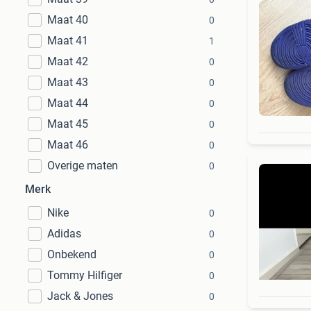
Maat 40
0
Maat 41
1
Maat 42
0
Maat 43
0
Maat 44
0
Maat 45
0
Maat 46
0
Overige maten
0
Merk
Nike
0
Adidas
0
Onbekend
0
Tommy Hilfiger
0
Jack & Jones
0