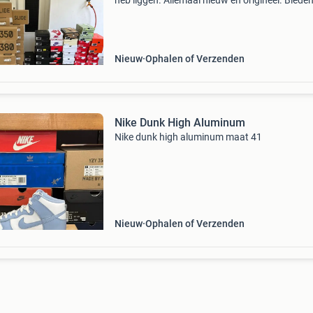
heb liggen. Allemaal nieuw en origineel. Bied
via berichten. Los of als partij te koop: dunks: -
dunk high aluminum 38,5 - dunk low archeo (
Nieuw
Ophalen of Verzenden
Nike Dunk High Aluminum
Nike dunk high aluminum maat 41
Nieuw
Ophalen of Verzenden