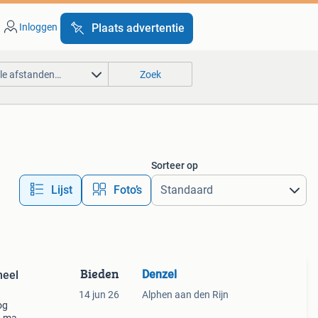
Inloggen
Plaats advertentie
lle afstanden…
Zoek
Sorteer op
Lijst
Foto’s
Bieden
Denzel
neel
14 jun 26
Alphen aan den Rijn
og