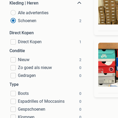
Kleding | Heren
Alle advertenties
Schoenen
2
Direct Kopen
Direct Kopen
1
Conditie
Nieuw
2
Zo goed als nieuw
0
Gedragen
0
Type
Boots
0
Espadrilles of Moccasins
0
Gespschoenen
0
Klompen
0