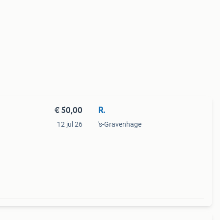
€ 50,00
R.
12 jul 26
's-Gravenhage