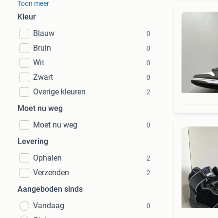
Toon meer
Kleur
Blauw
0
Bruin
0
Wit
0
Zwart
0
Overige kleuren
2
Moet nu weg
Moet nu weg
0
Levering
Ophalen
2
Verzenden
2
Aangeboden sinds
Vandaag
0