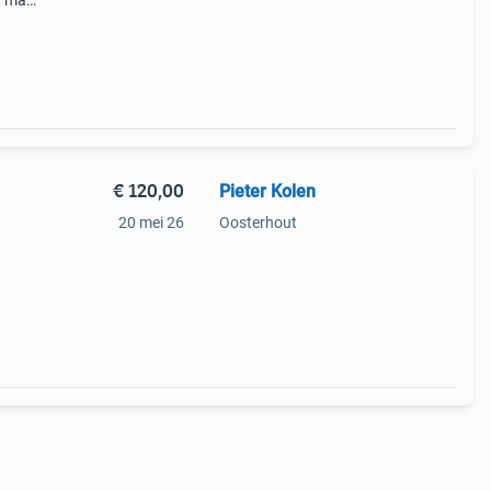
en mag
w)
€ 120,00
Pieter Kolen
20 mei 26
Oosterhout