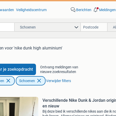
waarden
Veiligheidscentrum
Berichten
Meldingen
Schoenen
A
en
voor 'nike dunk high aluminium'
Ontvang meldingen van
r je zoekopdracht
nieuwe zoekresultaten
ren
Schoenen
Verwijder filters
Verschillende Nike Dunk & Jordan origi
en nieuw
Bij deze bied ik verschillende nikes aan die ik n