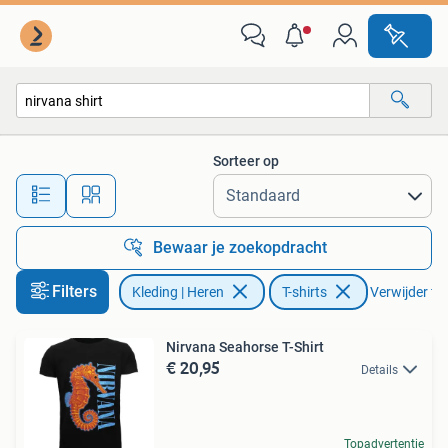
T-shirts
Sorteer op
Alle afstanden…
Bewaar je zoekopdracht
Filters
Kleding | Heren
T-shirts
Verwijder fil
Nirvana Seahorse T-Shirt
€ 20,95
Details
Topadvertentie