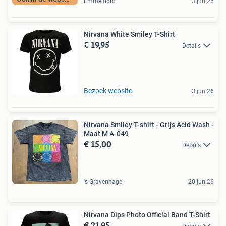
Emmeloord
3 jun 26
Nirvana White Smiley T-Shirt
€ 19,95
Details
Bezoek website
3 jun 26
Nirvana Smiley T-shirt - Grijs Acid Wash -
Maat M A-049
€ 15,00
Details
's-Gravenhage
20 jun 26
Nirvana Dips Photo Official Band T-Shirt
€ 21,95