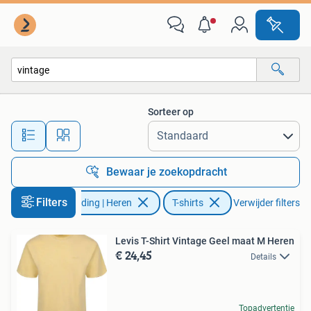
T-shirts
Sorteer op
Alle afstanden…
Bewaar je zoekopdracht
Filters
Kleding | Heren
T-shirts
Verwijder filters
Levis T-Shirt Vintage Geel maat M Heren
€ 24,45
Details
Topadvertentie