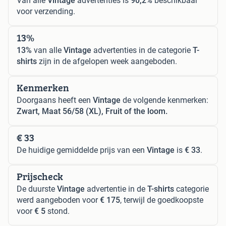
Van alle
Vintage
advertenties is
90,2%
beschikbaar
voor verzending.
13%
13%
van alle
Vintage
advertenties in de categorie
T-
shirts
zijn in de afgelopen week aangeboden.
Kenmerken
Doorgaans heeft een
Vintage
de volgende kenmerken:
Zwart, Maat 56/58 (XL), Fruit of the loom.
€ 33
De huidige gemiddelde prijs van een
Vintage
is
€ 33
.
Prijscheck
De duurste
Vintage
advertentie in de
T-shirts
categorie
werd aangeboden voor
€ 175
, terwijl de goedkoopste
voor
€ 5
stond.