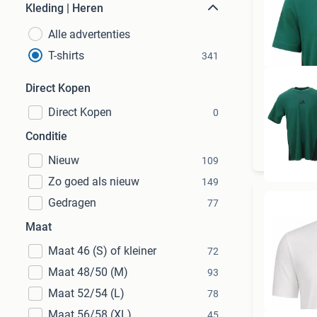
Kleding | Heren
Alle advertenties
T-shirts
341
Direct Kopen
Direct Kopen
0
To
Conditie
Nieuw
109
Zo goed als nieuw
149
Gedragen
77
Maat
Maat 46 (S) of kleiner
72
Maat 48/50 (M)
93
Maat 52/54 (L)
78
Maat 56/58 (XL)
45