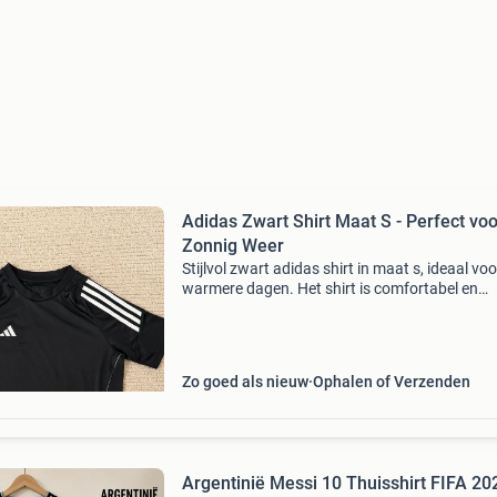
Adidas Zwart Shirt Maat S - Perfect voo
Zonnig Weer
Stijlvol zwart adidas shirt in maat s, ideaal voo
warmere dagen. Het shirt is comfortabel en
ademend, perfect voor sportieve activiteiten o
casual gebruik. Zo goed als nieuw en klaar vo
nie
Zo goed als nieuw
Ophalen of Verzenden
Argentinië Messi 10 Thuisshirt FIFA 20