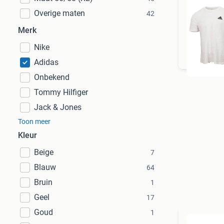
Overige maten
42
Merk
To
Nike
Adidas
Onbekend
Tommy Hilfiger
Jack & Jones
Toon meer
Kleur
Beige
7
Blauw
64
Bruin
1
Geel
17
Goud
1