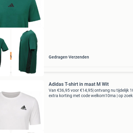
nieuwprijs? Bij 95percent vind je refurbishe
t 75% voordeel
Gedragen
Verzenden
Adidas T-shirt in maat M Wit
Van €36,95 voor €14,95| ontvang nu tijdelijk 
extra korting met code welkom10ma | op zoek
topkwaliteit merkkleding voor een fractie van 
nieuwprijs? Bij 95percent vind je refurbish