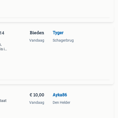
Bieden
Tyger
-14
Vandaag
Schagerbrug
s,
is in
l
€ 10,00
Ayka86
taat
Vandaag
Den Helder