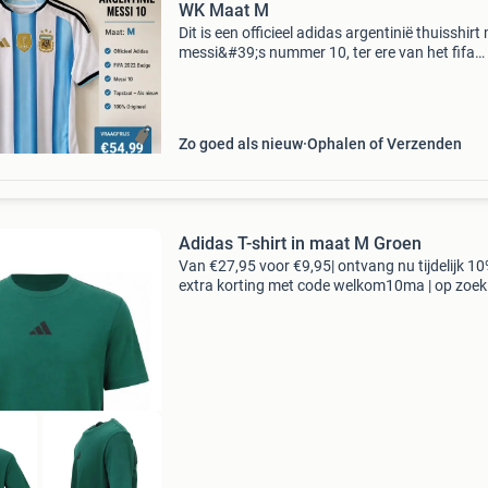
WK Maat M
Dit is een officieel adidas argentinië thuisshirt
messi&#39;s nummer 10, ter ere van het fifa
wereldkampioenschap 2026. Het shirt is in
topstaat, zo goed als nieuw en 100% origineel
limit
Zo goed als nieuw
Ophalen of Verzenden
Adidas T-shirt in maat M Groen
Van €27,95 voor €9,95| ontvang nu tijdelijk 1
extra korting met code welkom10ma | op zoek
topkwaliteit merkkleding voor een fractie van 
nieuwprijs? Bij 95percent vind je refurbishe