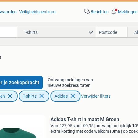
waarden
Veiligheidscentrum
Berichten
Meldingen
T-shirts
A
n
Ontvang meldingen van
r je zoekopdracht
nieuwe zoekresultaten
ren
T-shirts
Adidas
Verwijder filters
Adidas T-shirt in maat M Groen
Van €27,95 voor €9,95| ontvang nu tijdelijk 1
extra korting met code welkom10ma | op zoek
topkwaliteit merkkleding voor een fractie van 