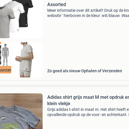
Assorted
Meer informatie over dit artikel? Druk op de kno
website ’ hierboven in de kleur: wit/blauw. W
bestellen bij 2dekansje.com? Voor 16:00 beste
morgen in huis binnen nederland. 1 Jaar garan
uurzame Deal
Zo goed als nieuw
Ophalen of Verzenden
Adidas shirt grijs maat M met opdruk e
klein vlekje
Grijs adidas t-shirt in maat m. Het shirt heeft 
opvallende opdruk op de voor- en achterkant. 
op: er zit een klein vlekje op de rug bij de
&#39;8&#39;.