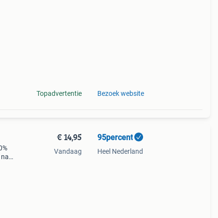
Topadvertentie
Bezoek website
€ 14,95
95percent
10%
Vandaag
Heel Nederland
 naar
de