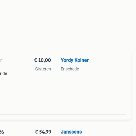
€ 10,00
Yordy Kolner
r
Gisteren
Enschede
r de
f
or een
€ 54,99
Janssens
26