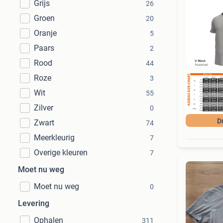
Grijs
26
Groen
20
Oranje
5
Paars
2
Rood
44
Roze
3
Wit
55
Zilver
0
D
Zwart
74
Meerkleurig
7
Overige kleuren
7
Moet nu weg
Moet nu weg
0
Levering
Ophalen
311