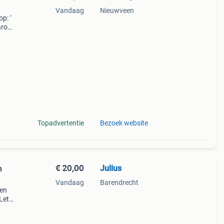
Vandaag
Nieuwveen
p: ‘
aarom
ld,
ti
Topadvertentie
Bezoek website
€ 20,00
Julius
n
Vandaag
Barendrecht
een
Let