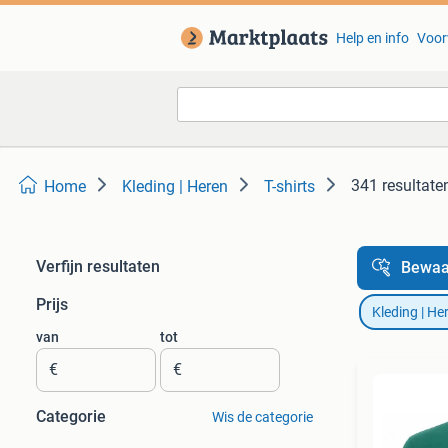
Help en info
Voor
341 resultate
Home
Kleding | Heren
T-shirts
Verfijn resultaten
Bewaa
Prijs
Kleding | He
van
tot
€
€
Categorie
Wis de categorie