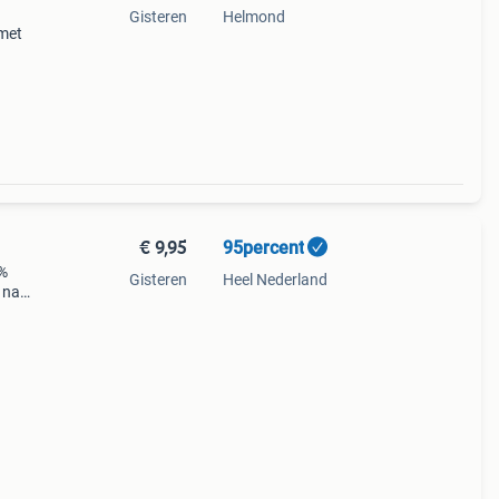
Gisteren
Helmond
 met
. Een
€ 9,95
95percent
0%
Gisteren
Heel Nederland
 naar
de