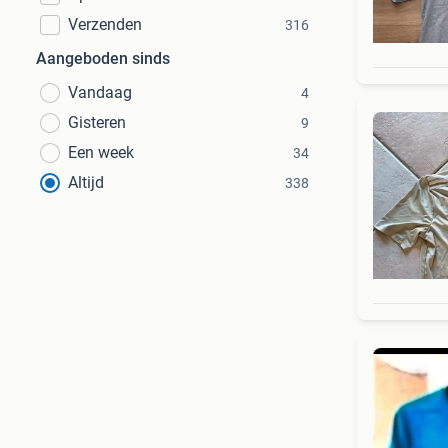
Verzenden
316
Aangeboden sinds
Vandaag
4
Gisteren
9
Een week
34
Altijd
338