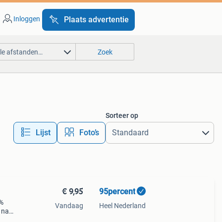
Inloggen
Plaats advertentie
lle afstanden…
Zoek
Sorteer op
Lijst
Foto’s
€ 9,95
95percent
0%
Vandaag
Heel Nederland
 naar
de