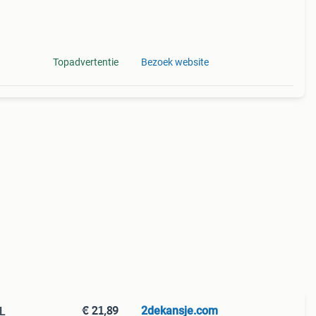
Topadvertentie
Bezoek website
€ 21,89
2dekansje.com
 L