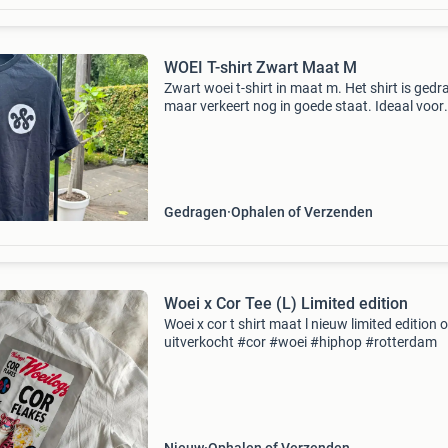
WOEI T-shirt Zwart Maat M
Zwart woei t-shirt in maat m. Het shirt is gedr
maar verkeert nog in goede staat. Ideaal voor
liefhebbers van streetwear en het merk woei. 
voorkant staat een klein logo en op de achter
Gedragen
Ophalen of Verzenden
Woei x Cor Tee (L) Limited edition
Woei x cor t shirt maat l nieuw limited edition 
uitverkocht #cor #woei #hiphop #rotterdam