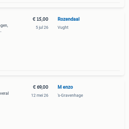
€ 15,00
Rozendaal
agen,
5 jul 26
Vught
Op de
kant
€ 69,00
M enzo
overal
12 mei 26
's-Gravenhage