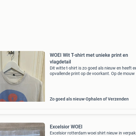
WOEI Wit T-shirt met unieke print en
vlagdetail
Dit witte t-shirt is zo goed als nieuw en heeft e
opvallende print op de voorkant. Op de mouw 
een vlagdetail te zien. Het shirt is maat m (48
en is perfect voor een casual look. Het is gem
Zo goed als nieuw
Ophalen of Verzenden
Excelsior WOEI
Excelsior rotterdam woei shirt nieuw in verpa