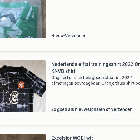
Nieuw
Verzenden
Nederlands elftal trainingsshirt 2022 O
KNVB shirt
Origineel shirt in hele goede staat uit 2022
afmetingen opvraagbaar. Oranje thuis shirt o
beschikbaar met bedrukking weghorst. #Sport
#voetbalshirt #voetbalshirts #vintage #shirt
#kleding #orig
Zo goed als nieuw
Ophalen of Verzenden
Excelsior WOEI wit