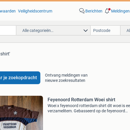
waarden
Veiligheidscentrum
Berichten
Meldingen
Alle categorieën…
A
shirt'
Ontvang meldingen van
r je zoekopdracht
nieuwe zoekresultaten
Feyenoord Rotterdam Woei shirt
Woei x feyenoord rotterdam shirt dit woei is e
verzamelitem. Gebasseerd op de feyenoord
trainingsshirt - het is in hele goede staat - in 
(afmetingen opvraagbaar) - zie ook mijn ande
adverte