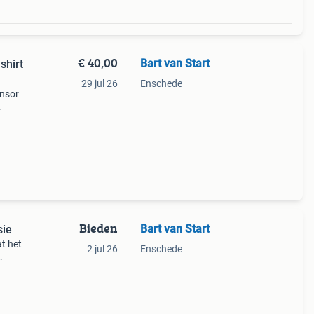
€ 40,00
Bart van Start
shirt
29 jul 26
Enschede
onsor
Bieden
Bart van Start
sie
at het
2 jul 26
Enschede
neel