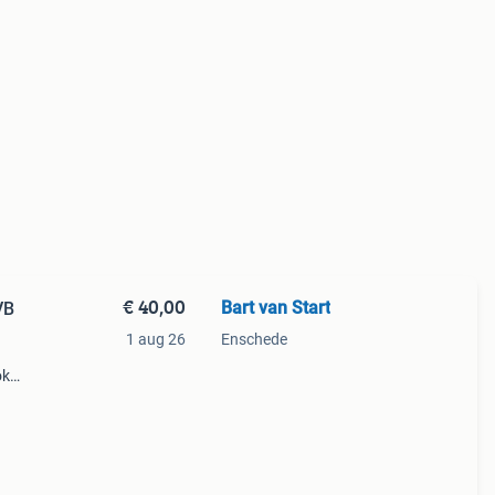
€ 40,00
Bart van Start
1 aug 26
Enschede
ok
neel