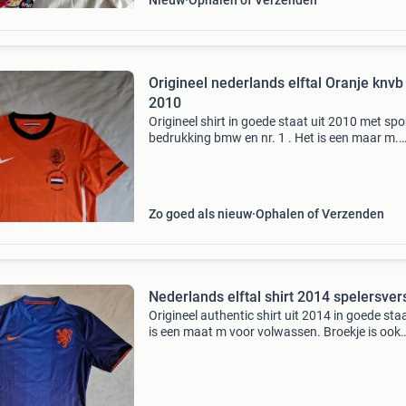
Nieuw
Ophalen of Verzenden
Origineel nederlands elftal Oranje knvb 
2010
Origineel shirt in goede staat uit 2010 met sp
bedrukking bmw en nr. 1 . Het is een maar m.
Afmetingen opvraagbaar . #Sportshirt
#voetbalshirt #voetbalshirts #vintage #shirt
#kleding #origineel #
Zo goed als nieuw
Ophalen of Verzenden
Nederlands elftal shirt 2014 spelersver
Origineel authentic shirt uit 2014 in goede sta
is een maat m voor volwassen. Broekje is ook
origineel en zit erbij . #Sportshirt #voetbalshirt
#voetbalshirts #vintage #shirt #kleding #origi