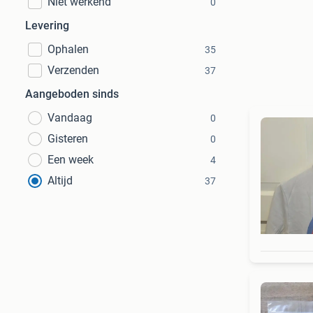
Niet werkend
0
Levering
Ophalen
35
Verzenden
37
Aangeboden sinds
Vandaag
0
Gisteren
0
Een week
4
Altijd
37