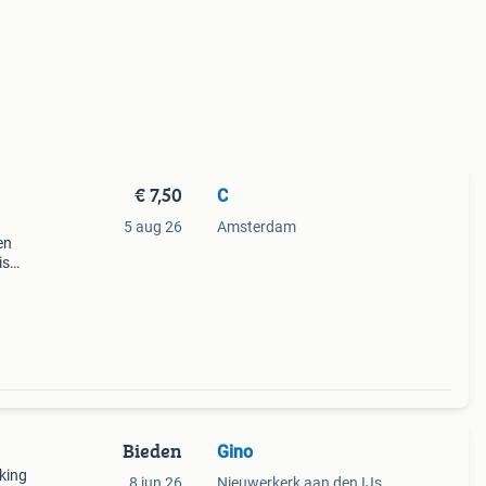
€ 7,50
C
5 aug 26
Amsterdam
en
is
/50)
aak
Bieden
Gino
kking
8 jun 26
Nieuwerkerk aan den IJssel