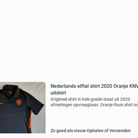
Nederlands elftal shirt 2020 Oranje KNVB
uitshirt
Origineel shirt in hele goede staat uit 2020
afmetingen opvraagbaar. Oranje thuis shirt o
beschikbaar #sportshirt #voetbalshirt
#voetbalshirts #vintage #shirt #kleding #origi
#sport #sportkledin
Zo goed als nieuw
Ophalen of Verzenden