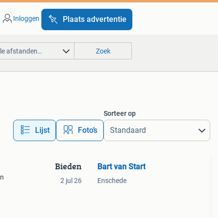
Inloggen
Plaats advertentie
lle afstanden…
Zoek
Sorteer op
Lijst
Foto’s
Bieden
Bart van Start
en
2 jul 26
Enschede
maat m
re