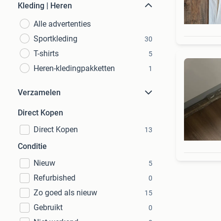
Kleding | Heren
Alle advertenties
Sportkleding
30
T-shirts
5
Heren-kledingpakketten
1
Verzamelen
Direct Kopen
Direct Kopen
13
Conditie
Nieuw
5
Refurbished
0
Zo goed als nieuw
15
Gebruikt
0