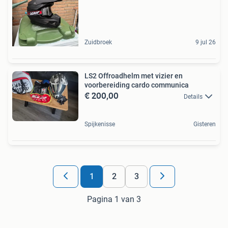
Zuidbroek
9 jul 26
LS2 Offroadhelm met vizier en
voorbereiding cardo communica
€ 200,00
Details
Spijkenisse
Gisteren
1
2
3
Pagina 1 van 3