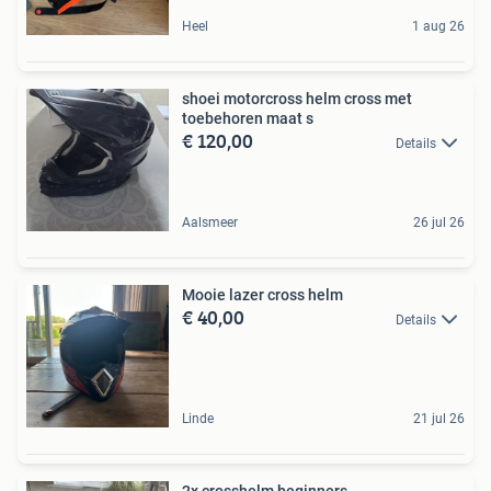
Heel
1 aug 26
shoei motorcross helm cross met
toebehoren maat s
€ 120,00
Details
Aalsmeer
26 jul 26
Mooie lazer cross helm
€ 40,00
Details
Linde
21 jul 26
2x crosshelm beginners