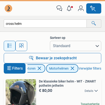
Kleding | Motorhelmen
Sorteer op
Alle afstanden…
Bewaar je zoekopdracht
Filters
Motoren
Motorhelmen
Verwijder filters
De klassieke biker helm - WIT - ZWART
pothelm jethelm
€ 80,00
Details
Topadvertentie