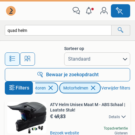
Kleding | Motorhelmen
Sorteer op
Alle afstanden…
Bewaar je zoekopdracht
Filters
Motoren
Motorhelmen
Verwijder filters
ATV Helm Unisex Maat M - ABS Schaal |
Laatste Stuk!
€ 49,83
Details
Topadvertentie
Bezoek website
Gisteren