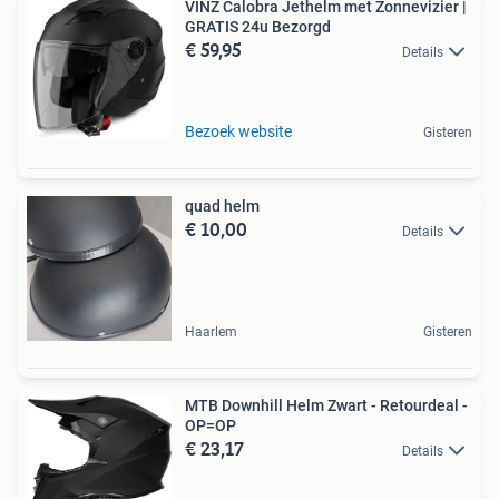
VINZ Calobra Jethelm met Zonnevizier |
GRATIS 24u Bezorgd
€ 59,95
Details
Bezoek website
Gisteren
quad helm
€ 10,00
Details
Haarlem
Gisteren
MTB Downhill Helm Zwart - Retourdeal -
OP=OP
€ 23,17
Details