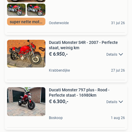
super nette motor
Oosterwolde
31 jul 26
Ducati Monster S4R - 2007 - Perfecte
staat, weinig km
€ 6.950,-
Details
Krabbendijke
27 jul 26
Ducati Monster 797 plus - Rood -
Perfecte staat - 16980km
€ 6.300,-
Details
Boskoop
1 aug 26