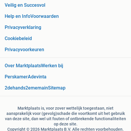
Veilig en Succesvol
Help en Info
Voorwaarden
Privacyverklaring
Cookiebeleid
Privacyvoorkeuren
Over Marktplaats
Werken bij
Perskamer
Adevinta
2dehands
2ememain
Sitemap
Marktplaats is, voor zover wettelijk toegestaan, niet
aansprakelijk voor (gevolg)schade die voortkomt uit het gebruik
van deze site, dan wel uit fouten of ontbrekende functionaliteiten
op deze site.
Copyright © 2026 Marktplaats B.V. Alle rechten voorbehouden.