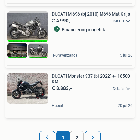
DUCATI M 696 (bj 2010) M696 Mat Grijs
€ 4.990,-
Details
Financiering mogelijk
's-Gravenzande
15 jul 26
DUCATI Monster 937 (bj 2022) +- 18500
KM
€ 8.885,-
Details
Hapert
20 jul 26
1
2