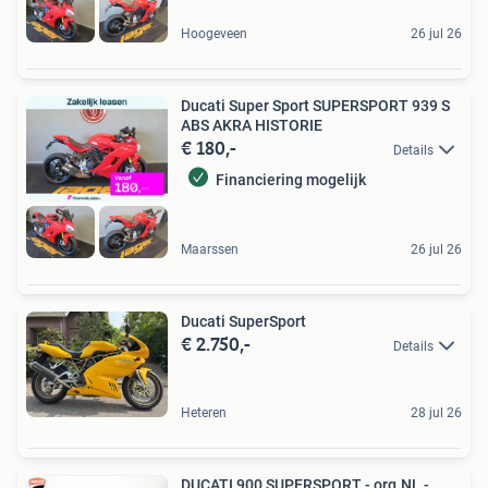
Hoogeveen
26 jul 26
Ducati Super Sport SUPERSPORT 939 S
ABS AKRA HISTORIE
€ 180,-
Details
Financiering mogelijk
Maarssen
26 jul 26
Ducati SuperSport
€ 2.750,-
Details
Heteren
28 jul 26
DUCATI 900 SUPERSPORT - org.NL -