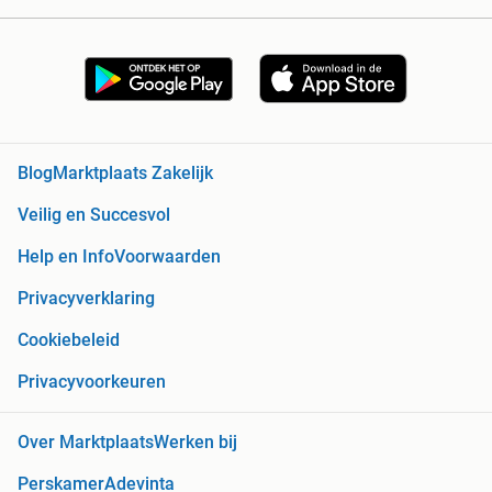
Blog
Marktplaats Zakelijk
Veilig en Succesvol
Help en Info
Voorwaarden
Privacyverklaring
Cookiebeleid
Privacyvoorkeuren
Over Marktplaats
Werken bij
Perskamer
Adevinta