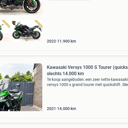
Daar
2022
11.900
km
Kawasaki Versys 1000 S Tourer (quicksh
slechts 14.000 km
Te koop aangeboden: een zeer nette kawasaki
versys 1000 s grand tourer met quickshift. Sl
14.000 Km !! Opties: abs, cruisecontrol,
breedstralers, valbescherming, cornering led
verlichting, zijkof
2021
14.000
km