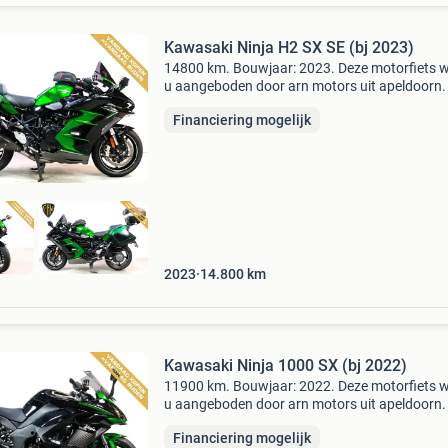
Kawasaki Ninja H2 SX SE (bj 2023)
14800 km. Bouwjaar: 2023. Deze motorfiets 
u aangeboden door arn motors uit apeldoorn.
heeft altijd topoccasions op voorraad en biedt
Financiering mogelijk
maanden bovag garantie op vrijwel alle occas
Daar
2023
14.800
km
Kawasaki Ninja 1000 SX (bj 2022)
11900 km. Bouwjaar: 2022. Deze motorfiets 
u aangeboden door arn motors uit apeldoorn.
heeft altijd topoccasions op voorraad en biedt
Financiering mogelijk
maanden bovag garantie op vrijwel alle occas