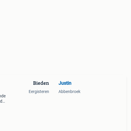
Bieden
Justin
Eergisteren
Abbenbroek
nde
ed
nog