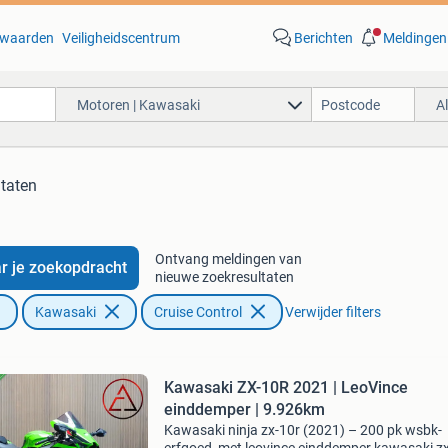
waarden
Veiligheidscentrum
Berichten
Meldingen
Motoren | Kawasaki
A
ltaten
Ontvang meldingen van
r je zoekopdracht
nieuwe zoekresultaten
Kawasaki
Cruise Control
Verwijder filters
Kawasaki ZX-10R 2021 | LeoVince
einddemper | 9.926km
Kawasaki ninja zx-10r (2021) – 200 pk wsbk-