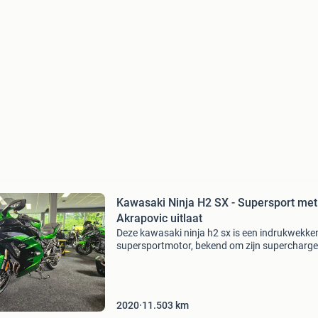
Kawasaki Ninja H2 SX - Supersport met
Akrapovic uitlaat
Deze kawasaki ninja h2 sx is een indrukwekke
supersportmotor, bekend om zijn supercharg
motor en uitzonderlijke prestaties. De motor is
uitgerust met een akrapovic uitlaat voor een 
sportiever
2020
11.503
km