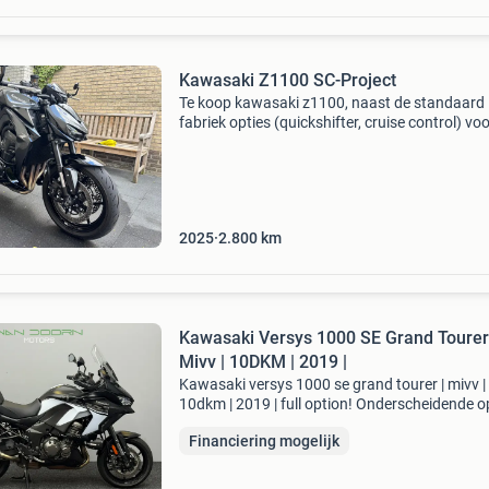
Kawasaki Z1100 SC-Project
Te koop kawasaki z1100, naast de standaard
fabriek opties (quickshifter, cruise control) vo
van de volgende extra’s : - sc-project cr-t; - bla
widow headers; - barracuda richtingaanwijzers
2025
2.800
km
Kawasaki Versys 1000 SE Grand Tourer
Mivv | 10DKM | 2019 |
Kawasaki versys 1000 se grand tourer | mivv |
10dkm | 2019 | full option! Onderscheidende o
grand tourer pack handvat verwarming koffer
Financiering mogelijk
kofferrek led knipperlichten led koplamp led
mistlampen mid