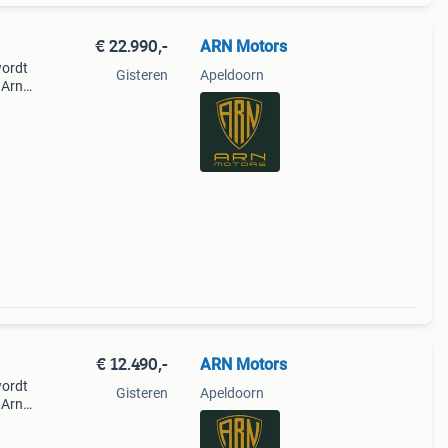
€ 22.990,-
ARN Motors
wordt
Gisteren
Apeldoorn
 Arn
 12
ions.
€ 12.490,-
ARN Motors
wordt
Gisteren
Apeldoorn
 Arn
 12
ions.