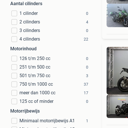
Aantal cilinders
1 cilinder
0
2 cilinders
4
3 cilinders
0
4 cilinders
22
Motorinhoud
126 t/m 250 cc
0
251 t/m 500 cc
0
501 t/m 750 cc
3
750 t/m 1000 cc
37
meer dan 1000 cc
17
125 cc of minder
0
Motorrijbewijs
Minimaal motorrijbewijs A1
1