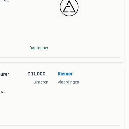
x-10r
Dagtopper
€ 11.000,-
Riemer
ourer
Gisteren
Vlaardingen
e
rs
k,
jks