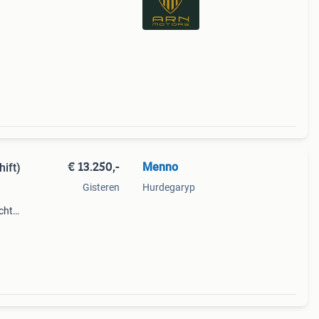
€ 13.250,-
Menno
ift)
Gisteren
Hurdegaryp
echts