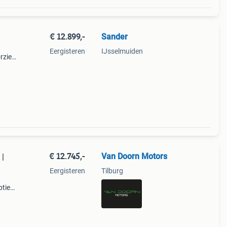
€ 12.899,-
Sander
Eergisteren
IJsselmuiden
orzien
ck
; -
€ 12.745,-
Van Doorn Motors
 |
Eergisteren
Tilburg
pties