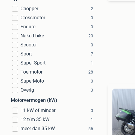
Chopper
2
Crossmotor
0
Enduro
0
Naked bike
20
Scooter
0
Sport
7
Super Sport
1
Toermotor
28
SuperMoto
0
Overig
3
Motorvermogen (kW)
11 kW of minder
0
12 t/m 35 kW
1
meer dan 35 kW
56