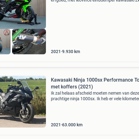
erfgoed, met leovince einddemper kawasaki z
2021 | leovince einddemper | 9.926Km merk:
kawasaki model: sport tellerstand: 9930 km
brandstofsoort: benzin
2021
9.930
km
Kawasaki Ninja 1000sx Performance T
met koffers (2021)
Ik zal helaas afscheid moeten nemen van dez
prachtige ninja 1000sx. Ik heb er vele kilomete
van genoten, voornamelijk snelweg woon/wer
maar ook op vakantie. Ik rij nu helaas nauweli
meer wegen
2021
63.000
km