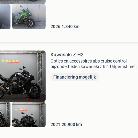
2026
1.840
km
Kawasaki Z H2
Opties en accessoires abs cruise control
bijzonderheden kawasaki z h2. Uitgerust met: 
tc, quickshifter, handvatverwarming, historie
Financiering mogelijk
aanwezig, valdoppen, sportuitlaat en korte
kentekenplaathouder.
2021
20.900
km