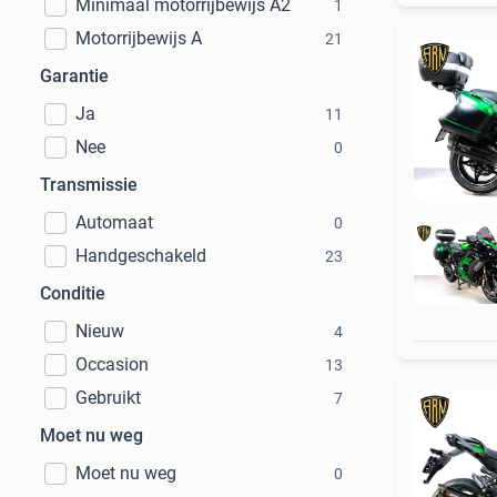
Minimaal motorrijbewijs A2
1
Motorrijbewijs A
21
Garantie
Ja
11
Nee
0
Transmissie
Automaat
0
Handgeschakeld
23
Conditie
Nieuw
4
Occasion
13
Gebruikt
7
Moet nu weg
Moet nu weg
0