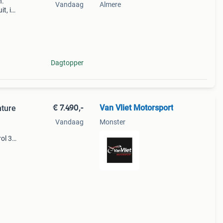
n.
Vandaag
Almere
t, is
goed.
u
Dagtopper
€ 7.490,-
Van Vliet Motorsport
ture
Vandaag
Monster
ol 3
ig
plate