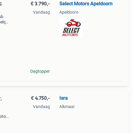
€ 3.790,-
Select Motors Apeldoorn
S
Vandaag
Apeldoorn
sb
oekjes
ij
Dagtopper
€ 4.750,-
Isra
,
Vandaag
Alkmaar
otor
jd
n van