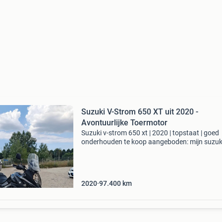
Suzuki V-Strom 650 XT uit 2020 -
Avontuurlijke Toermotor
Suzuki v-strom 650 xt | 2020 | topstaat | goed
onderhouden te koop aangeboden: mijn suzuki
strom 650 xt uit 2020 nieuw model in topstaat
motor rijdt en schakelt perfect, zonder probl
of mank
2020
97.400
km