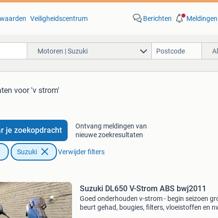
waarden
Veiligheidscentrum
Berichten
Meldingen
Motoren | Suzuki
A
aten
voor 'v strom'
Ontvang meldingen van
r je zoekopdracht
nieuwe zoekresultaten
Suzuki
Verwijder filters
Suzuki DL650 V-Strom ABS bwj2011
Goed onderhouden v-strom - begin seizoen gr
beurt gehad, bougies, filters, vloeistoffen en 
remblokken voor. - Nieuwe voor en achterban