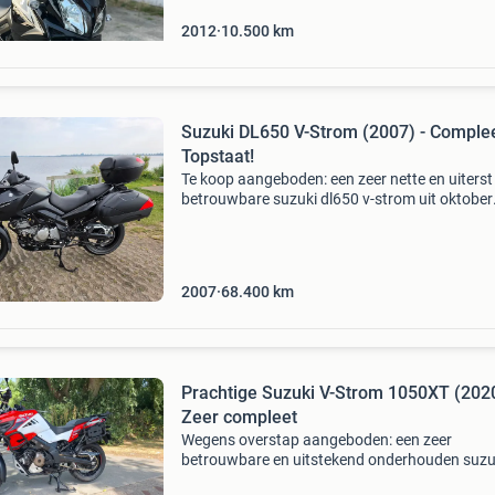
2012
10.500
km
Suzuki DL650 V-Strom (2007) - Comple
Topstaat!
Te koop aangeboden: een zeer nette en uiterst
betrouwbare suzuki dl650 v-strom uit oktober
2007. Incl onderhoudsboekje deze allrounder 
bekend om zijn comfort en ijzersterke techniek
motor me
2007
68.400
km
Prachtige Suzuki V-Strom 1050XT (202
Zeer compleet
Wegens overstap aangeboden: een zeer
betrouwbare en uitstekend onderhouden suzuk
strom 1050xt (eerste eigenaar) uit het bouwja