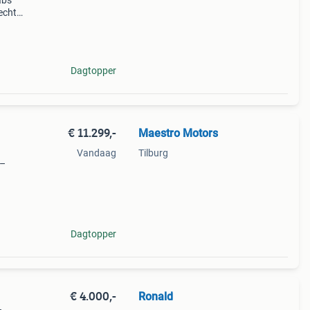
abs
echts
6
bij
Dagtopper
€ 11.299,-
Maestro Motors
Vandaag
Tilburg
 –
 is
Dagtopper
€ 4.000,-
Ronald