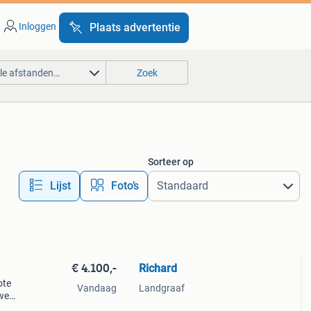
Inloggen
Plaats advertentie
lle afstanden…
Zoek
Sorteer op
Lijst
Foto’s
€ 4.100,-
Richard
ote
Vandaag
Landgraaf
nwe
d