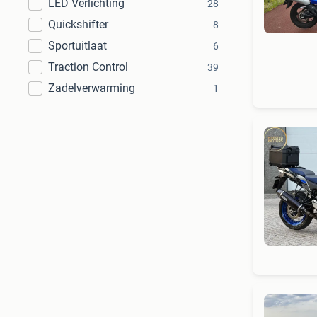
LED Verlichting
28
Quickshifter
8
Sportuitlaat
6
Traction Control
39
Zadelverwarming
1