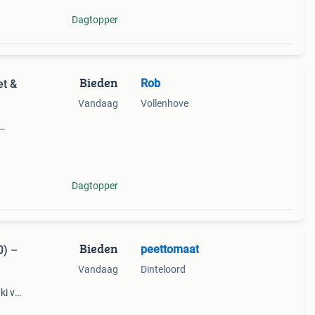
Dagtopper
Bieden
Rob
et &
Vandaag
Vollenhove
staat
. De
Dagtopper
Bieden
peettomaat
0) –
Vandaag
Dinteloord
i v-
ar