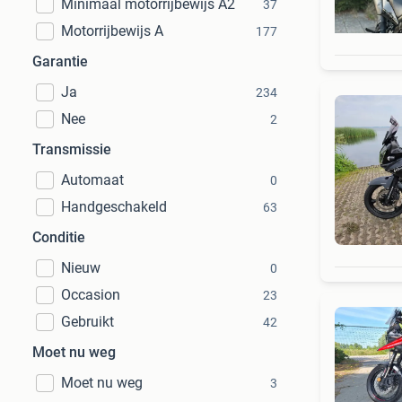
Minimaal motorrijbewijs A2
37
Motorrijbewijs A
177
Garantie
Ja
234
Nee
2
Transmissie
Automaat
0
Handgeschakeld
63
Conditie
Nieuw
0
Occasion
23
Gebruikt
42
Moet nu weg
Moet nu weg
3