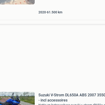
2020. Deze krachtige allroad motor heeft
momenteel 61.500 Kilometer
2020
61.500
km
Suzuki V-Strom DL650A ABS 2007 355
- incl accessoires