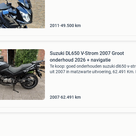
(bridgstone) - givi topkoffer en givi tanktas op
tankring
2011
49.500
km
Suzuki DL650 V-Strom 2007 Groot
onderhoud 2026 + navigatie
Te koop: goed onderhouden suzuki dl650 v-st
uit 2007 in matzwarte uitvoering, 62.491 Km.
dl650 staat bekend als een van de meest
betrouwbare allroads ooit gebouwd: een
onverwoestbare v-twin, com
2007
62.491
km