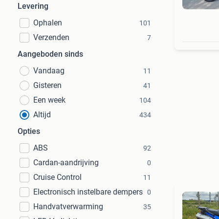
Levering
Ophalen
101
Verzenden
7
Aangeboden sinds
Vandaag
11
Gisteren
41
Een week
104
Altijd
434
Opties
ABS
92
Cardan-aandrijving
0
Cruise Control
11
Electronisch instelbare dempers
0
Handvatverwarming
35