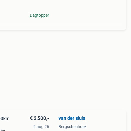
Dagtopper
€ 3.500,-
van der sluis
00km
2 aug 26
Bergschenhoek