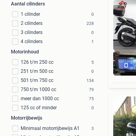
Aantal cilinders
1 cilinder
0
2 cilinders
228
3 cilinders
0
4 cilinders
1
Motorinhoud
126 t/m 250 cc
5
251 t/m 500 cc
0
501 t/m 750 cc
134
750 t/m 1000 cc
79
meer dan 1000 cc
75
125 cc of minder
0
Motorrijbewijs
Minimaal motorrijbewijs A1
3