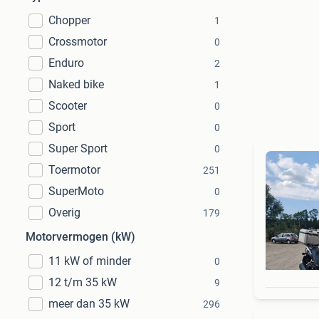
Chopper
1
Crossmotor
0
Enduro
2
Naked bike
1
Scooter
0
Sport
0
Super Sport
0
Toermotor
251
SuperMoto
0
Overig
179
Motorvermogen (kW)
11 kW of minder
0
12 t/m 35 kW
9
meer dan 35 kW
296