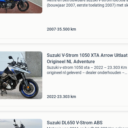
Nette en betrouwbare suzuki v-strom dl650a 
(bouwjaar 2007, eerste toelating 2007) met sl
35.458 Km. Tweede eigenaar. Motor is in 201
overgenomen van de eerste eigenaar, gekocht 
van der h
2007
35.500
km
Suzuki V-Strom 1050 XTA Arrow Uitlaat
Origineel NL Adventure
Suzuki v-strom 1050 xta – 2022 – 23.303 Km
origineel nl geleverd – dealer onderhouden –
bomvol deze suzuki v-strom 1050 xta uit 2022
een origineel nederlands gelever
2022
23.303
km
Suzuki DL650 V-Strom ABS