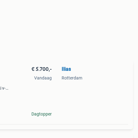
€ 5.700,-
Ilias
Vandaag
Rotterdam
 v-
. De
emen
Dagtopper