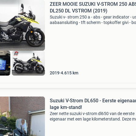
ZEER MOOIE SUZUKI V-STROM 250 AB
DL250 DL VSTROM (2019)
Suzuki v- strom 250 a - abs - gear indicator - u
aabaansluiting - tft scherm - topkoffer givi - b
/ 2 sleutels - prachtige km stand 4615 km !!!! W
hebben een mooie selectie prachtige motorfi
2019
4.615
km
Suzuki V-Strom DL650 - Eerste eigenaar
lage km-stand!
Zeer nette suzuki v-strom dl650 van de eerste
eigenaar met een lage kilometerstand. Deze m
is uitsluitend in de zomer bereden en heeft alti
warm en droog in de garage gestaan. Voorzie
goede