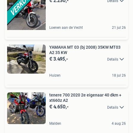
€ 2.250,-
Details
Loenen aan de Vecht
21 jul 26
YAMAHA MT 03 (bj 2008) 35KW MT03
A2 35 KW
€ 3.495,-
Details
Huizen
18 jul 26
tenere 700 2020 2e eigenaar 40 dkm +
xt660z A2
€ 4.650,-
Details
Malden
4 aug 26