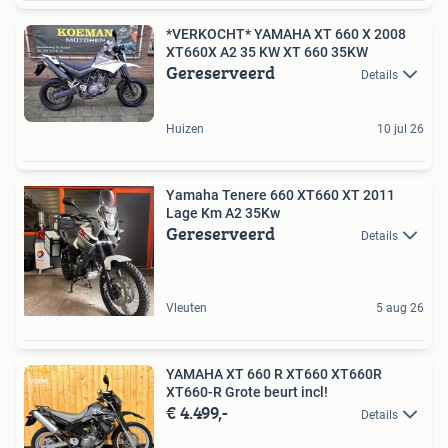
*VERKOCHT* YAMAHA XT 660 X 2008
XT660X A2 35 KW XT 660 35KW
Gereserveerd
Details
Huizen
10 jul 26
Yamaha Tenere 660 XT660 XT 2011
Lage Km A2 35Kw
Gereserveerd
Details
Vleuten
5 aug 26
YAMAHA XT 660 R XT660 XT660R
XT660-R Grote beurt incl!
€ 4.499,-
Details