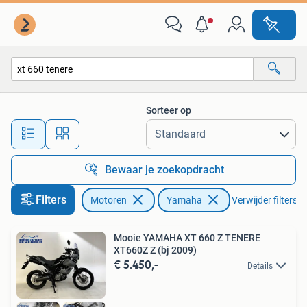
Motoren | Yamaha
Sorteer op
Alle afstanden…
Bewaar je zoekopdracht
Filters
Motoren
Yamaha
Verwijder filters
Mooie YAMAHA XT 660 Z TENERE
XT660Z Z (bj 2009)
€ 5.450,-
Details