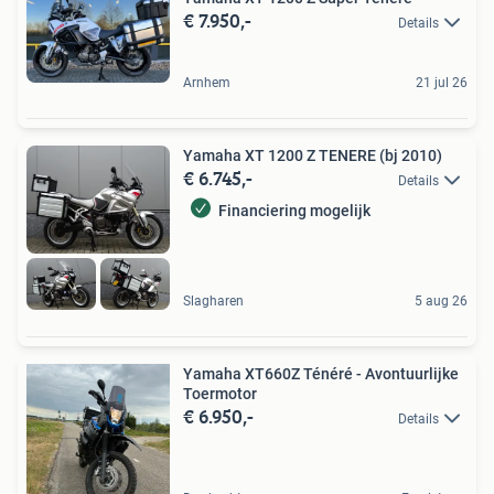
€ 7.950,-
Details
Arnhem
21 jul 26
Yamaha XT 1200 Z TENERE (bj 2010)
€ 6.745,-
Details
Financiering mogelijk
Slagharen
5 aug 26
Yamaha XT660Z Ténéré - Avontuurlijke
Toermotor
€ 6.950,-
Details