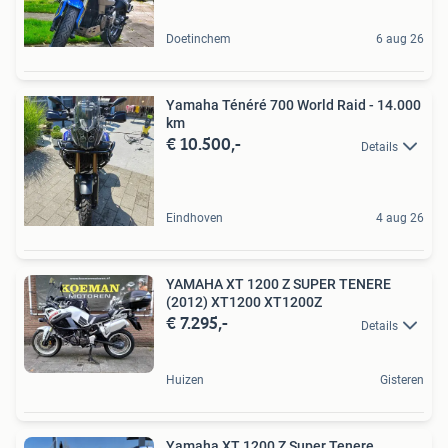
Doetinchem
6 aug 26
Yamaha Ténéré 700 World Raid - 14.000
km
€ 10.500,-
Details
Eindhoven
4 aug 26
YAMAHA XT 1200 Z SUPER TENERE
(2012) XT1200 XT1200Z
€ 7.295,-
Details
Huizen
Gisteren
Yamaha XT 1200 Z Super Tenere