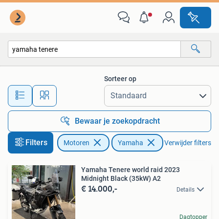
Motoren | Yamaha
Sorteer op
Alle afstanden…
Bewaar je zoekopdracht
Filters
Motoren
Yamaha
Verwijder filters
Yamaha Tenere world raid 2023
Midnight Black (35kW) A2
€ 14.000,-
Details
Dagtopper