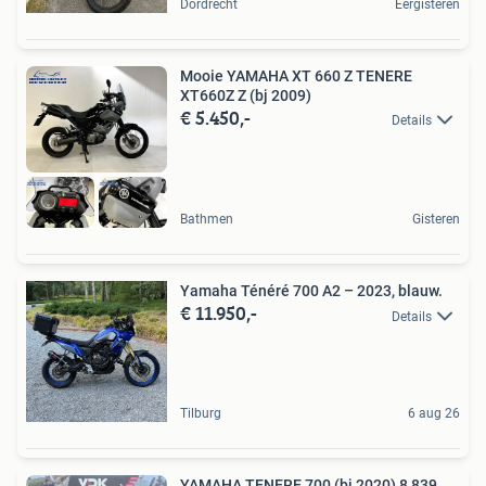
Dordrecht
Eergisteren
Mooie YAMAHA XT 660 Z TENERE
XT660Z Z (bj 2009)
€ 5.450,-
Details
Bathmen
Gisteren
Yamaha Ténéré 700 A2 – 2023, blauw.
€ 11.950,-
Details
Tilburg
6 aug 26
YAMAHA TENERE 700 (bj 2020) 8,839