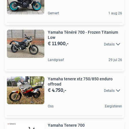
Gemert
1 aug 26
Yamaha Ténéré 700 - Frozen Titanium
Low
€ 11.900,-
Details
Landgraaf
29 jul 26
Yamaha tenere xtz 750/850 enduro
offroad
€ 4.750,-
Details
Oss
Eergisteren
Yamaha Tenere 700