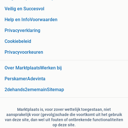
Veilig en Succesvol
Help en Info
Voorwaarden
Privacyverklaring
Cookiebeleid
Privacyvoorkeuren
Over Marktplaats
Werken bij
Perskamer
Adevinta
2dehands
2ememain
Sitemap
Marktplaats is, voor zover wettelijk toegestaan, niet
aansprakelijk voor (gevolg)schade die voortkomt uit het gebruik
van deze site, dan wel uit fouten of ontbrekende functionaliteiten
op deze site.