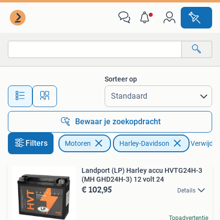
Onderdelen | Harley-Davidson
Sorteer op
Alle afstanden…
Bewaar je zoekopdracht
Filters
Motoren
Harley-Davidson
Verwijder 
Landport (LP) Harley accu HVTG24H-3
(MH GHD24H-3) 12 volt 24
€ 102,95
Details
Topadvertentie